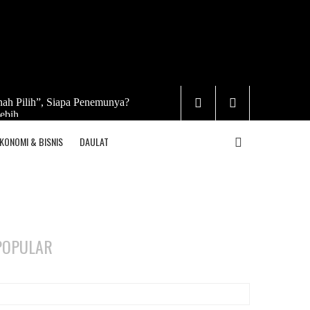
ah Pilih”, Siapa Penemunya?
ebih
KONOMI & BISNIS
DAULAT
POPULAR