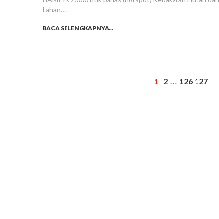
Lahan…
BACA SELENGKAPNYA...
1
2
126
127
…