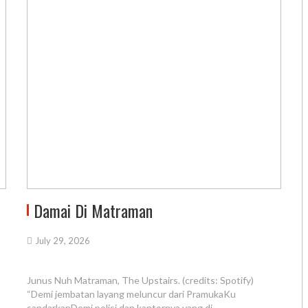
Damai Di Matraman
July 29, 2026
Junus Nuh Matraman, The Upstairs. (credits: Spotify)
“Demi jembatan layang meluncur dari PramukaKu
sandarkanDemi polisi dan kantornya yang di