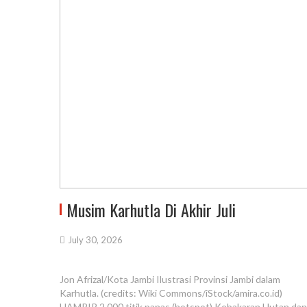
Musim Karhutla Di Akhir Juli
July 30, 2026
Jon Afrizal/Kota Jambi Ilustrasi Provinsi Jambi dalam
Karhutla. (credits: Wiki Commons/iStock/amira.co.id)
HAMPIR 2.000 titik panas (hotspot) Kebakaran Hutan dan