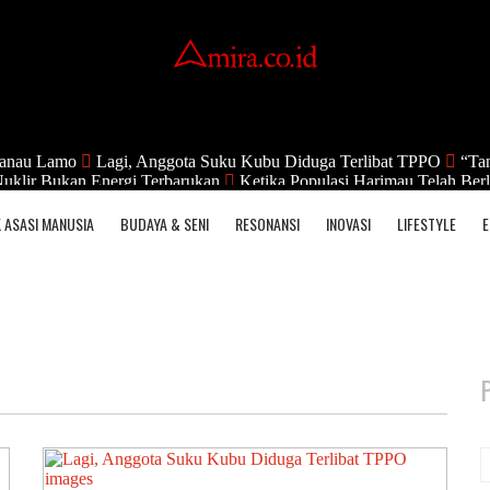
anau Lamo
Lagi, Anggota Suku Kubu Diduga Terlibat TPPO
“Tan
uklir Bukan Energi Terbarukan
Ketika Populasi Harimau Telah Berl
 ASASI MANUSIA
BUDAYA & SENI
RESONANSI
INOVASI
LIFESTYLE
E