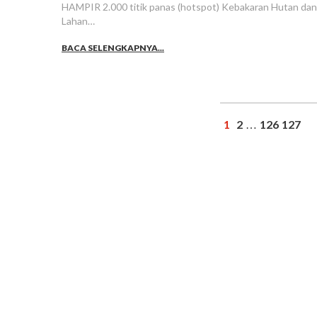
HAMPIR 2.000 titik panas (hotspot) Kebakaran Hutan dan
Lahan…
BACA SELENGKAPNYA...
1
2
126
127
…