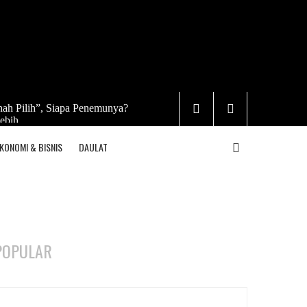
ah Pilih”, Siapa Penemunya?
ebih
KONOMI & BISNIS
DAULAT
POPULAR