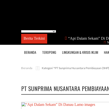
Berita Terkini
“Api Dalam Sekam” Di D
N
BERANDA
TEROPONG
LINGKUNGAN & KRISIS IKLIM
HAK
Beranda
Kategori "PT Sunprima Nusantara Pembiayaan (SNP
PT SUNPRIMA NUSANTARA PEMBIAYAAN