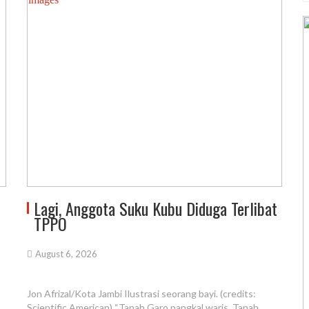
Lagi, Anggota Suku Kubu Diduga Terlibat
TPPO
August 6, 2026
Jon Afrizal/Kota Jambi Ilustrasi seorang bayi. (credits:
Scientific American) “Tanah Garo pangkal waris, Tanah