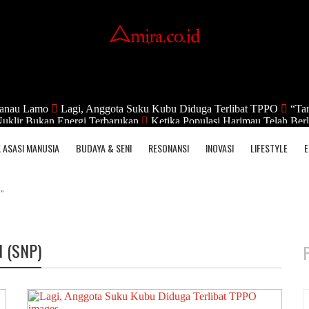
anau Lamo
Lagi, Anggota Suku Kubu Diduga Terlibat TPPO
“Tan
uklir Bukan Energi Terbarukan
Ketika Populasi Harimau Telah Berl
 ASASI MANUSIA
BUDAYA & SENI
RESONANSI
INOVASI
LIFESTYLE
E
)"
 (SNP)