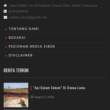
Jalan Dahlia I no.36 Selamat, Danau Sipin, Jambi, Indonesia
(0741)60404
redaksi.amira@gmail.com
TENTANG KAMI
REDAKSI
PEDOMAN MEDIA SIBER
DISCLAIMER
BERITA TERKINI
“Api Dalam Sekam” Di Danau Lamo
August 7, 2026