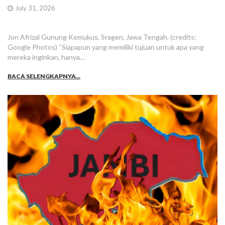
July 31, 2026
Jon Afrizal Gunung Kemukus, Sragen, Jawa Tengah. (credits:
Google Photos) “Siapapun yang memiliki tujuan untuk apa yang
mereka inginkan, hanya…
BACA SELENGKAPNYA...