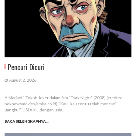
Pencuri Dicuri
August 2, 2026
A Marjani* Tokoh Joker dalam film “Dark Night” (2008) (credits:
boknowsmovies/amira.co.id) “Kau. Kau tentu telah mencuri
uangku!” USIAKU dengan usia…
BACA SELENGKAPNYA...