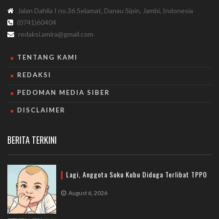
Jalan Dahlia I no.36 Selamat, Danau Sipin, Jambi, Indonesia
(0741)60404
redaksi.amira@gmail.com
TENTANG KAMI
REDAKSI
PEDOMAN MEDIA SIBER
DISCLAIMER
BERITA TERKINI
Lagi, Anggota Suku Kubu Diduga Terlibat TPPO
August 6, 2026