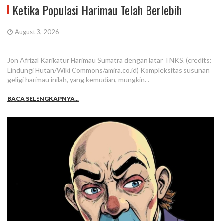
Ketika Populasi Harimau Telah Berlebih
August 3, 2026
Jon Afrizal Karikatur Harimau Sumatra dengan latar TNKS. (credits:
Lindungi Hutan/Wiki Commons/amira.co.id) Kompleksitas susunan
geligi harimau inilah, yang kemudian, mungkin…
BACA SELENGKAPNYA...