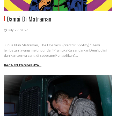
Damai Di Matraman
July 29, 2026
Junus Nuh Matraman, The Upstairs. (credits: Spotify) “Demi
jembatan layang meluncur dari PramukaKu sandarkanDemi polisi
dan kantornya yang di seberangPengetikan.”…
BACA SELENGKAPNYA...