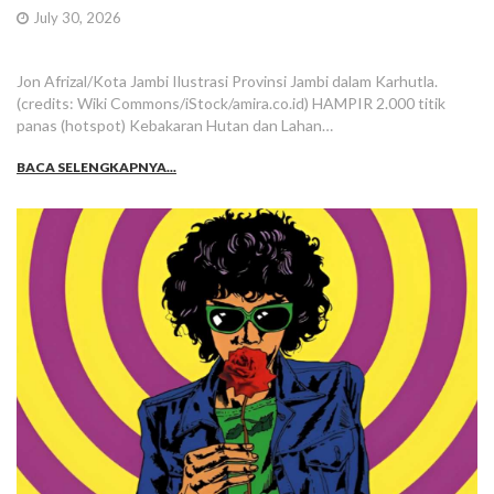
July 30, 2026
Jon Afrizal/Kota Jambi Ilustrasi Provinsi Jambi dalam Karhutla.
(credits: Wiki Commons/iStock/amira.co.id) HAMPIR 2.000 titik
panas (hotspot) Kebakaran Hutan dan Lahan…
BACA SELENGKAPNYA...