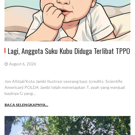
Lagi, Anggota Suku Kubu Diduga Terlibat TPPO
August 6, 2026
Jon Afrizal/Kota Jambi Ilustrasi seorang bayi. (credits: Scientific
American) POLDA Jambi telah menetapkan T, ayah yang menjual
bayinya G yang…
BACA SELENGKAPNYA...