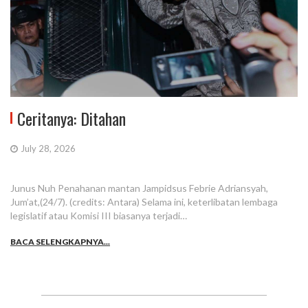
Ceritanya: Ditahan
July 28, 2026
Junus Nuh Penahanan mantan Jampidsus Febrie Adriansyah,
Jum’at,(24/7). (credits: Antara) Selama ini, keterlibatan lembaga
legislatif atau Komisi III biasanya terjadi…
BACA SELENGKAPNYA...