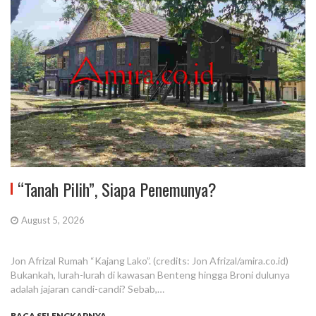
“Tanah Pilih”, Siapa Penemunya?
August 5, 2026
Jon Afrizal Rumah “Kajang Lako”. (credits: Jon Afrizal/amira.co.id)
Bukankah, lurah-lurah di kawasan Benteng hingga Broni dulunya
adalah jajaran candi-candi? Sebab,…
BACA SELENGKAPNYA...