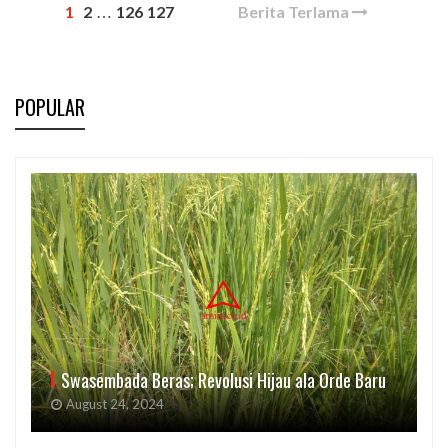
1
2
126
127
Berita Terlama
…
POPULAR
Swasembada Beras; Revolusi Hijau ala Orde Baru
August 24, 2024