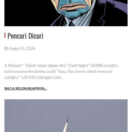
Pencuri Dicuri
August 2, 2026
A Marjani* Tokoh Joker dalam film “Dark Night” (2008) (credits:
boknowsmovies/amira.co.id) “Kau. Kau tentu telah mencuri
uangku!” USIAKU dengan usia…
BACA SELENGKAPNYA...