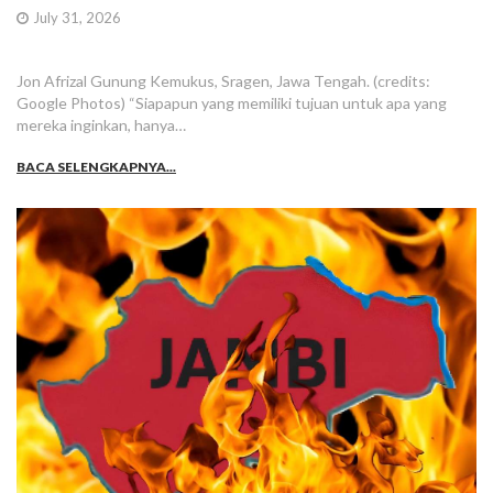
July 31, 2026
Jon Afrizal Gunung Kemukus, Sragen, Jawa Tengah. (credits:
Google Photos) “Siapapun yang memiliki tujuan untuk apa yang
mereka inginkan, hanya…
BACA SELENGKAPNYA...