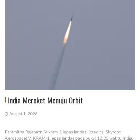
India Meroket Menuju Orbit
August 1, 2026
Paramitha Rajapatni Vikram-1 lepas landas. (credits: Skyroot
Aerospace) VIKRAM-1 lepas landas pada pukul 12:05 waktu India,