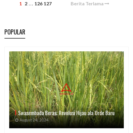
1
2
126
127
Berita Terlama
…
POPULAR
Swasembada Beras; Revolusi Hijau ala Orde Baru
August 24, 2024