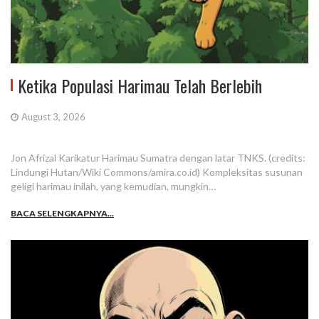
Ketika Populasi Harimau Telah Berlebih
August 3, 2026
Jon Afrizal Karikatur Harimau Sumatra dengan latar TNKS. (credits:
Lindungi Hutan/Wiki Commons/amira.co.id) Kompleksitas susunan
geligi harimau inilah, yang kemudian, mungkin…
BACA SELENGKAPNYA...