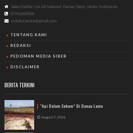
Jalan Dahlia I no.36 Selamat, Danau Sipin, Jambi, Indonesia
(0741)60404
redaksi.amira@gmail.com
TENTANG KAMI
REDAKSI
PEDOMAN MEDIA SIBER
DISCLAIMER
BERITA TERKINI
“Api Dalam Sekam” Di Danau Lamo
August 7, 2026