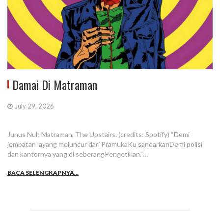
Damai Di Matraman
July 29, 2026
Junus Nuh Matraman, The Upstairs. (credits: Spotify) “Demi
jembatan layang meluncur dari PramukaKu sandarkanDemi polisi
dan kantornya yang di seberangPengetikan.”…
BACA SELENGKAPNYA...