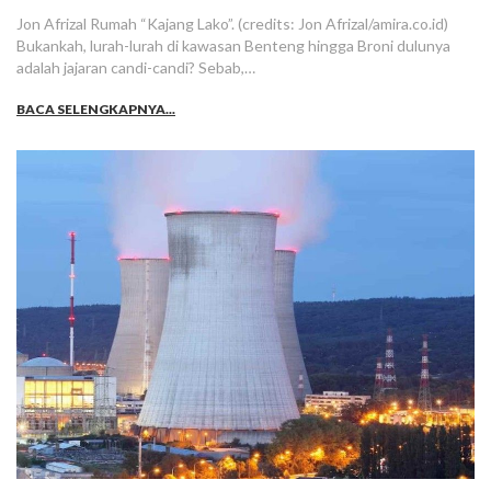
Jon Afrizal Rumah “Kajang Lako”. (credits: Jon Afrizal/amira.co.id)
Bukankah, lurah-lurah di kawasan Benteng hingga Broni dulunya
adalah jajaran candi-candi? Sebab,…
BACA SELENGKAPNYA...