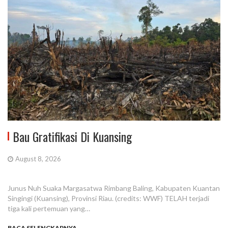
Bau Gratifikasi Di Kuansing
August 8, 2026
Junus Nuh Suaka Margasatwa Rimbang Baling, Kabupaten Kuantan
Singingi (Kuansing), Provinsi Riau. (credits: WWF) TELAH terjadi
tiga kali pertemuan yang…
BACA SELENGKAPNYA...