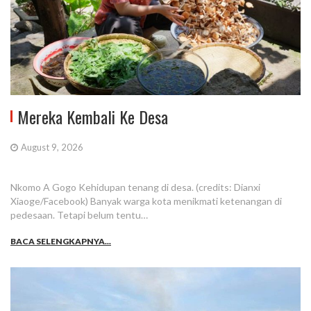
Mereka Kembali Ke Desa
August 9, 2026
Nkomo A Gogo Kehidupan tenang di desa. (credits: Dianxi
Xiaoge/Facebook) Banyak warga kota menikmati ketenangan di
pedesaan. Tetapi belum tentu…
BACA SELENGKAPNYA...