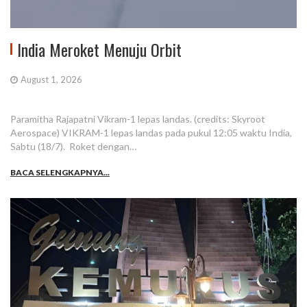
India Meroket Menuju Orbit
August 1, 2026
Paramitha Rajapatni Vikram-1 lepas landas. (credits: Skyroot
Aerospace) VIKRAM-1 lepas landas pada pukul 12:05 waktu India,
Sabtu (18/7). Roket dengan…
BACA SELENGKAPNYA...