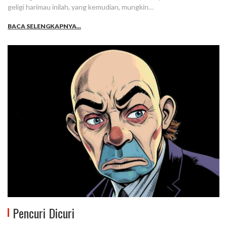
geligi harimau inilah, yang kemudian, mungkin…
BACA SELENGKAPNYA...
Pencuri Dicuri