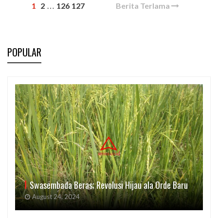
1
2
126
127
Berita Terlama
…
POPULAR
Swasembada Beras; Revolusi Hijau ala Orde Baru
August 24, 2024