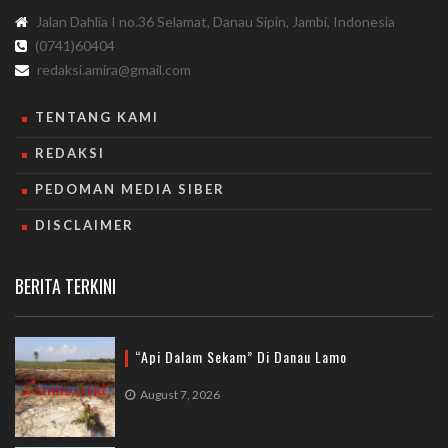
Jalan Dahlia I no.36 Selamat, Danau Sipin, Jambi, Indonesia
(0741)60404
redaksi.amira@gmail.com
TENTANG KAMI
REDAKSI
PEDOMAN MEDIA SIBER
DISCLAIMER
BERITA TERKINI
“Api Dalam Sekam” Di Danau Lamo
August 7, 2026