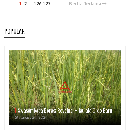
1
2
126
127
Berita Terlama
…
POPULAR
Swasembada Beras; Revolusi Hijau ala Orde Baru
August 24, 2024