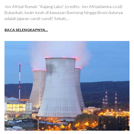
Jon Afrizal Rumah “Kajang Lako”. (credits: Jon Afrizal/amira.co.id)
Bukankah, lurah-lurah di kawasan Benteng hingga Broni dulunya
adalah jajaran candi-candi? Sebab,…
BACA SELENGKAPNYA...