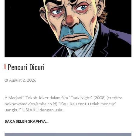
Pencuri Dicuri
August 2, 2026
A Marjani* Tokoh Joker dalam film “Dark Night” (2008) (credits:
boknowsmovies/amira.co.id) “Kau. Kau tentu telah mencuri
uangku!” USIAKU dengan usia…
BACA SELENGKAPNYA...