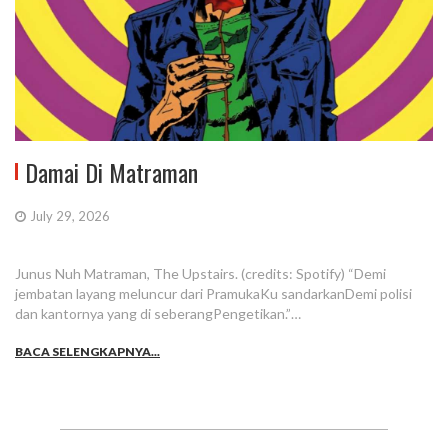
Damai Di Matraman
July 29, 2026
Junus Nuh Matraman, The Upstairs. (credits: Spotify) “Demi
jembatan layang meluncur dari PramukaKu sandarkanDemi polisi
dan kantornya yang di seberangPengetikan.”…
BACA SELENGKAPNYA...