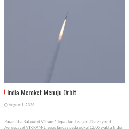
India Meroket Menuju Orbit
August 1, 2026
Paramitha Rajapatni Vikram-1 lepas landas. (credits: Skyroot
Aerospace) VIKRAM-1 lepas landas pada pukul 12:05 waktu India,