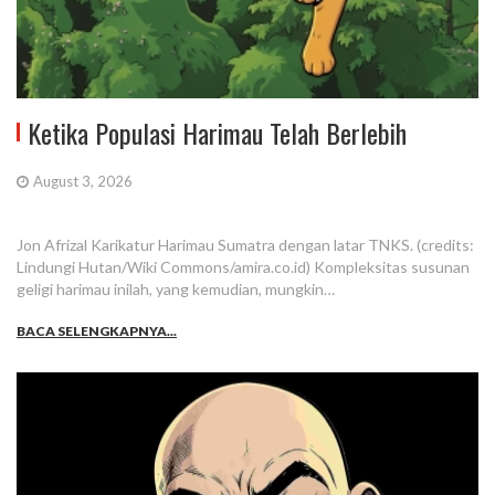
Ketika Populasi Harimau Telah Berlebih
August 3, 2026
Jon Afrizal Karikatur Harimau Sumatra dengan latar TNKS. (credits:
Lindungi Hutan/Wiki Commons/amira.co.id) Kompleksitas susunan
geligi harimau inilah, yang kemudian, mungkin…
BACA SELENGKAPNYA...