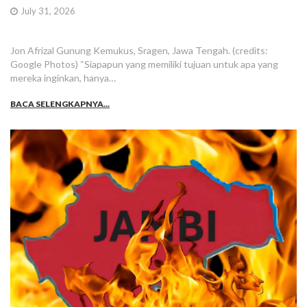
July 31, 2026
Jon Afrizal Gunung Kemukus, Sragen, Jawa Tengah. (credits:
Google Photos) “Siapapun yang memiliki tujuan untuk apa yang
mereka inginkan, hanya…
BACA SELENGKAPNYA...