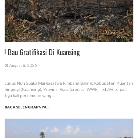
Bau Gratifikasi Di Kuansing
August 8, 2026
Junus Nuh Suaka Margasatwa Rimbang Baling, Kabupaten Kuantan
Singingi (Kuansing), Provinsi Riau. (credits: WWF) TELAH terjadi
tiga kali pertemuan yang…
BACA SELENGKAPNYA...