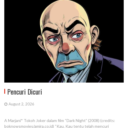
Pencuri Dicuri
August 2, 2026
A Marjani* Tokoh Joker dalam film “Dark Night” (2008) (credits:
boknowsmovies/amira.co.id) “Kau. Kau tentu telah mencuri