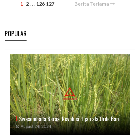
1
2
126
127
Berita Terlama
…
POPULAR
Swasembada Beras; Revolusi Hijau ala Orde Baru
August 24, 2024