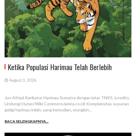
Ketika Populasi Harimau Telah Berlebih
August 3, 2026
Jon Afrizal Karikatur Harimau Sumatra dengan latar TNKS. (credits:
Lindungi Hutan/Wiki Commons/amira.co.id) Kompleksitas susunan
geligi harimau inilah, yang kemudian, mungkin…
BACA SELENGKAPNYA...