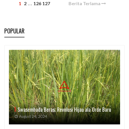
1
2
126
127
Berita Terlama
…
POPULAR
Swasembada Beras; Revolusi Hijau ala Orde Baru
August 24, 2024