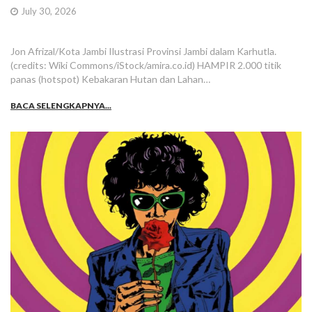
July 30, 2026
Jon Afrizal/Kota Jambi Ilustrasi Provinsi Jambi dalam Karhutla.
(credits: Wiki Commons/iStock/amira.co.id) HAMPIR 2.000 titik
panas (hotspot) Kebakaran Hutan dan Lahan…
BACA SELENGKAPNYA...