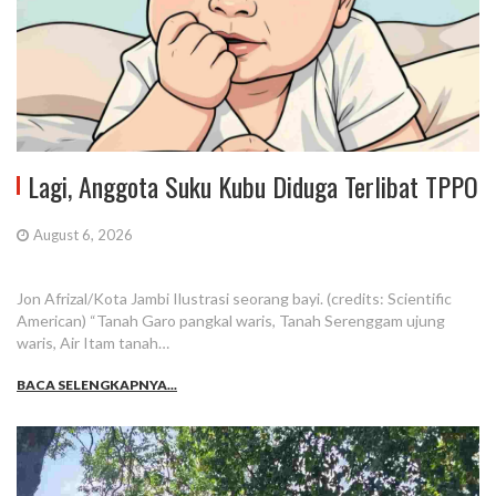
Lagi, Anggota Suku Kubu Diduga Terlibat TPPO
August 6, 2026
Jon Afrizal/Kota Jambi Ilustrasi seorang bayi. (credits: Scientific
American) “Tanah Garo pangkal waris, Tanah Serenggam ujung
waris, Air Itam tanah…
BACA SELENGKAPNYA...