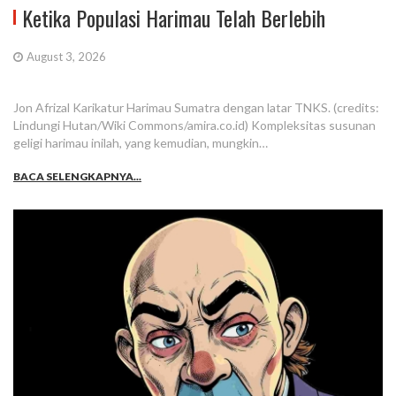
Ketika Populasi Harimau Telah Berlebih
August 3, 2026
Jon Afrizal Karikatur Harimau Sumatra dengan latar TNKS. (credits:
Lindungi Hutan/Wiki Commons/amira.co.id) Kompleksitas susunan
geligi harimau inilah, yang kemudian, mungkin…
BACA SELENGKAPNYA...