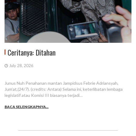
Ceritanya: Ditahan
July 28, 2026
Junus Nuh Penahanan mantan Jampidsus Febrie Adriansyah,
Jum’at,(24/7). (credits: Antara) Selama ini, keterlibatan lembaga
legislatif atau Komisi III biasanya terjadi…
BACA SELENGKAPNYA...