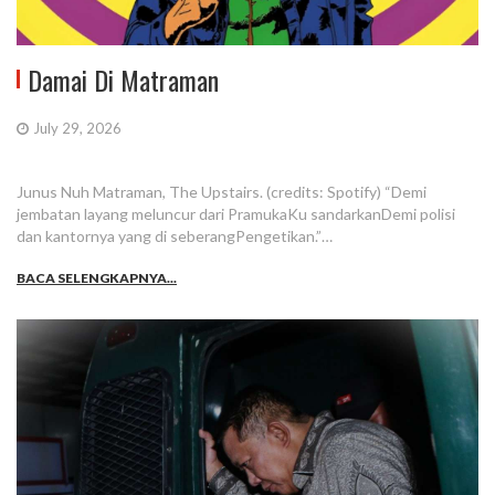
Damai Di Matraman
July 29, 2026
Junus Nuh Matraman, The Upstairs. (credits: Spotify) “Demi
jembatan layang meluncur dari PramukaKu sandarkanDemi polisi
dan kantornya yang di seberangPengetikan.”…
BACA SELENGKAPNYA...