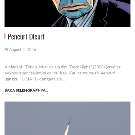
Pencuri Dicuri
August 2, 2026
A Marjani* Tokoh Joker dalam film “Dark Night” (2008) (credits:
boknowsmovies/amira.co.id) “Kau. Kau tentu telah mencuri
uangku!” USIAKU dengan usia…
BACA SELENGKAPNYA...