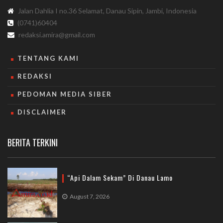
Jalan Dahlia I no.36 Selamat, Danau Sipin, Jambi, Indonesia
(0741)60404
redaksi.amira@gmail.com
TENTANG KAMI
REDAKSI
PEDOMAN MEDIA SIBER
DISCLAIMER
BERITA TERKINI
“Api Dalam Sekam” Di Danau Lamo
August 7, 2026