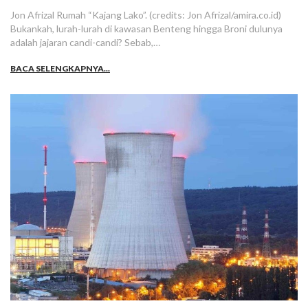
Jon Afrizal Rumah “Kajang Lako”. (credits: Jon Afrizal/amira.co.id)
Bukankah, lurah-lurah di kawasan Benteng hingga Broni dulunya
adalah jajaran candi-candi? Sebab,…
BACA SELENGKAPNYA...