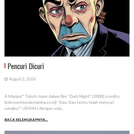
Pencuri Dicuri
August 2, 2026
A Marjani* Tokoh Joker dalam film “Dark Night” (2008) (credits:
boknowsmovies/amira.co.id) “Kau. Kau tentu telah mencuri
uangku!” USIAKU dengan usia…
BACA SELENGKAPNYA...