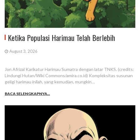
Ketika Populasi Harimau Telah Berlebih
August 3, 2026
Jon Afrizal Karikatur Harimau Sumatra dengan latar TNKS. (credits:
Lindungi Hutan/Wiki Commons/amira.co.id) Kompleksitas susunan
geligi harimau inilah, yang kemudian, mungkin…
BACA SELENGKAPNYA...