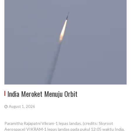
India Meroket Menuju Orbit
August 1, 2026
Paramitha Rajapatni Vikram-1 lepas landas. (credits: Skyroot
Aerospace) VIKRAM-1 lepas landas pada pukul 12:05 waktu India,