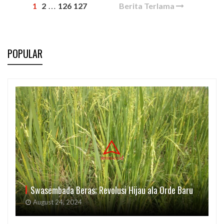
1
2
126
127
Berita Terlama
…
POPULAR
Swasembada Beras; Revolusi Hijau ala Orde Baru
August 24, 2024