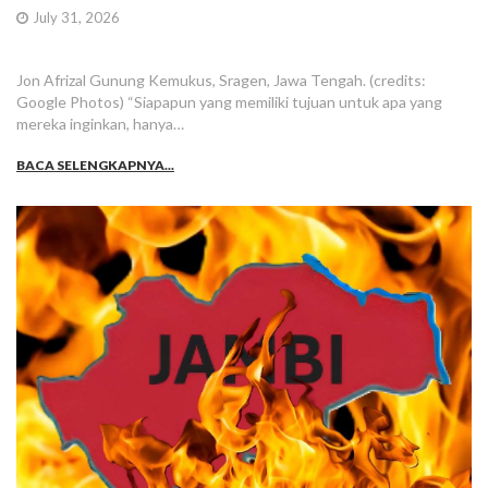
July 31, 2026
Jon Afrizal Gunung Kemukus, Sragen, Jawa Tengah. (credits:
Google Photos) “Siapapun yang memiliki tujuan untuk apa yang
mereka inginkan, hanya…
BACA SELENGKAPNYA...