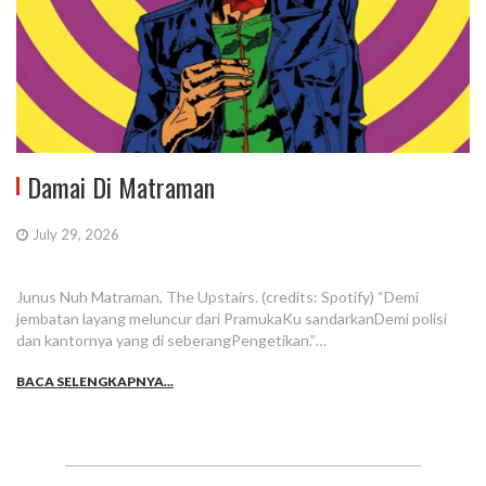
Damai Di Matraman
July 29, 2026
Junus Nuh Matraman, The Upstairs. (credits: Spotify) “Demi
jembatan layang meluncur dari PramukaKu sandarkanDemi polisi
dan kantornya yang di seberangPengetikan.”…
BACA SELENGKAPNYA...