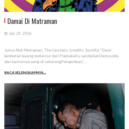
Damai Di Matraman
July 29, 2026
Junus Nuh Matraman, The Upstairs. (credits: Spotify) “Demi
jembatan layang meluncur dari PramukaKu sandarkanDemi polisi
dan kantornya yang di seberangPengetikan.”…
BACA SELENGKAPNYA...