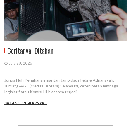
Ceritanya: Ditahan
July 28, 2026
Junus Nuh Penahanan mantan Jampidsus Febrie Adriansyah,
Jum’at,(24/7). (credits: Antara) Selama ini, keterlibatan lembaga
legislatif atau Komisi III biasanya terjadi…
BACA SELENGKAPNYA...