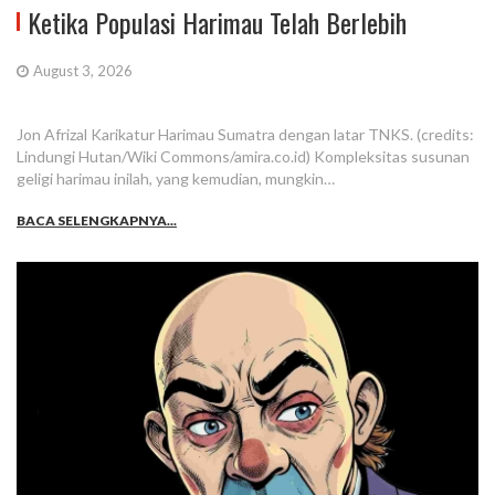
Ketika Populasi Harimau Telah Berlebih
August 3, 2026
Jon Afrizal Karikatur Harimau Sumatra dengan latar TNKS. (credits:
Lindungi Hutan/Wiki Commons/amira.co.id) Kompleksitas susunan
geligi harimau inilah, yang kemudian, mungkin…
BACA SELENGKAPNYA...