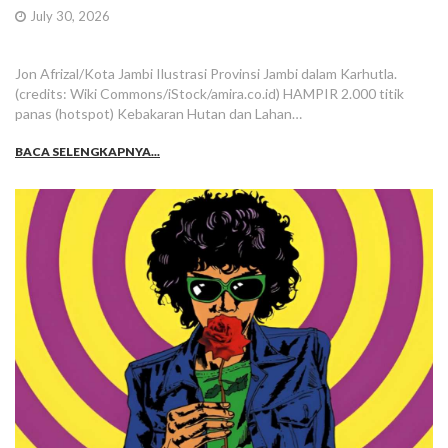
July 30, 2026
Jon Afrizal/Kota Jambi Ilustrasi Provinsi Jambi dalam Karhutla.
(credits: Wiki Commons/iStock/amira.co.id) HAMPIR 2.000 titik
panas (hotspot) Kebakaran Hutan dan Lahan…
BACA SELENGKAPNYA...