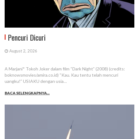
Pencuri Dicuri
August 2, 2026
A Marjani* Tokoh Joker dalam film “Dark Night” (2008) (credits:
boknowsmovies/amira.co.id) “Kau. Kau tentu telah mencuri
uangku!” USIAKU dengan usia…
BACA SELENGKAPNYA...