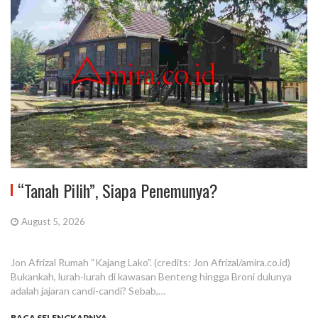
“Tanah Pilih”, Siapa Penemunya?
August 5, 2026
Jon Afrizal Rumah “Kajang Lako”. (credits: Jon Afrizal/amira.co.id)
Bukankah, lurah-lurah di kawasan Benteng hingga Broni dulunya
adalah jajaran candi-candi? Sebab,…
BACA SELENGKAPNYA...