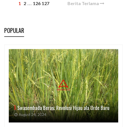
1
2
126
127
Berita Terlama
…
POPULAR
Swasembada Beras; Revolusi Hijau ala Orde Baru
August 24, 2024