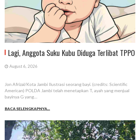
Lagi, Anggota Suku Kubu Diduga Terlibat TPPO
August 6, 2026
Jon Afrizal/Kota Jambi Ilustrasi seorang bayi. (credits: Scientific
American) POLDA Jambi telah menetapkan T, ayah yang menjual
bayinya G yang…
BACA SELENGKAPNYA...