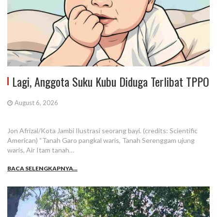
Lagi, Anggota Suku Kubu Diduga Terlibat TPPO
August 6, 2026
Jon Afrizal/Kota Jambi Ilustrasi seorang bayi. (credits: Scientific
American) “Tanah Garo pangkal waris, Tanah Serenggam ujung
waris, Air Itam tanah…
BACA SELENGKAPNYA...