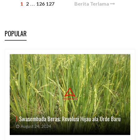
1
2
126
127
Berita Terlama
…
POPULAR
Swasembada Beras; Revolusi Hijau ala Orde Baru
August 24, 2024