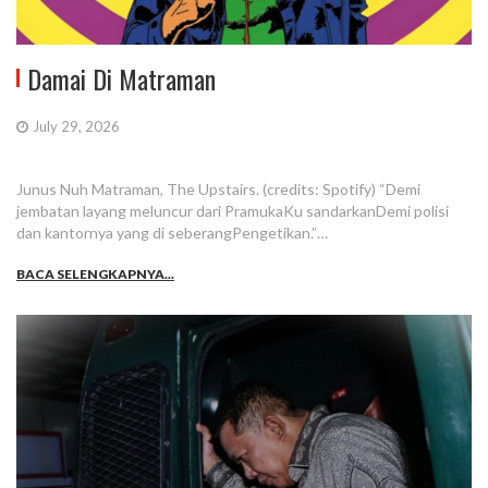
Damai Di Matraman
July 29, 2026
Junus Nuh Matraman, The Upstairs. (credits: Spotify) “Demi
jembatan layang meluncur dari PramukaKu sandarkanDemi polisi
dan kantornya yang di seberangPengetikan.”…
BACA SELENGKAPNYA...