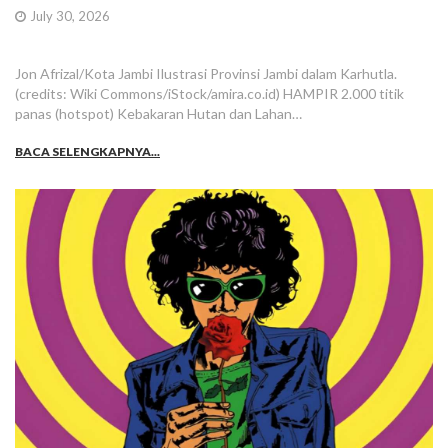
July 30, 2026
Jon Afrizal/Kota Jambi Ilustrasi Provinsi Jambi dalam Karhutla.
(credits: Wiki Commons/iStock/amira.co.id) HAMPIR 2.000 titik
panas (hotspot) Kebakaran Hutan dan Lahan…
BACA SELENGKAPNYA...