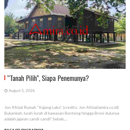
“Tanah Pilih”, Siapa Penemunya?
August 5, 2026
Jon Afrizal Rumah “Kajang Lako”. (credits: Jon Afrizal/amira.co.id)
Bukankah, lurah-lurah di kawasan Benteng hingga Broni dulunya
adalah jajaran candi-candi? Sebab,…
BACA SELENGKAPNYA...