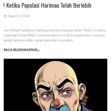
Ketika Populasi Harimau Telah Berlebih
August 3, 2026
Jon Afrizal Karikatur Harimau Sumatra dengan latar TNKS. (credits:
Lindungi Hutan/Wiki Commons/amira.co.id) Kompleksitas susunan
geligi harimau inilah, yang kemudian, mungkin…
BACA SELENGKAPNYA...