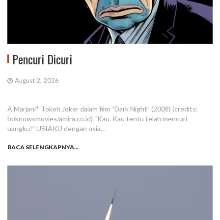
Pencuri Dicuri
August 2, 2026
A Marjani* Tokoh Joker dalam film “Dark Night” (2008) (credits:
boknowsmovies/amira.co.id) “Kau. Kau tentu telah mencuri
uangku!” USIAKU dengan usia…
BACA SELENGKAPNYA...