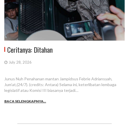
Ceritanya: Ditahan
July 28, 2026
Junus Nuh Penahanan mantan Jampidsus Febrie Adriansyah,
Jum’at,(24/7). (credits: Antara) Selama ini, keterlibatan lembaga
legislatif atau Komisi III biasanya terjadi…
BACA SELENGKAPNYA...