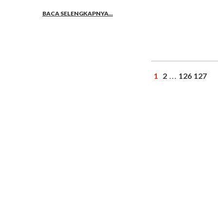
BACA SELENGKAPNYA...
1
2
126
127
…