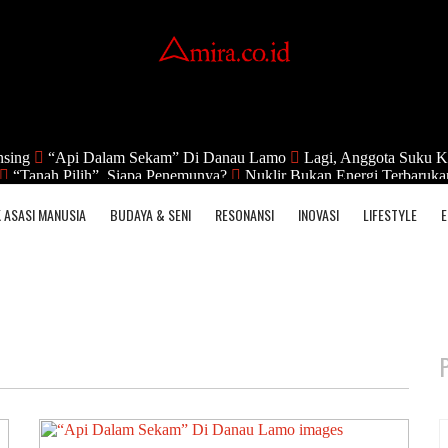
nsing
“Api Dalam Sekam” Di Danau Lamo
Lagi, Anggota Suku K
“Tanah Pilih”, Siapa Penemunya?
Nuklir Bukan Energi Terbaruka
 ASASI MANUSIA
BUDAYA & SENI
RESONANSI
INOVASI
LIFESTYLE
E