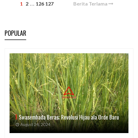
1
2
126
127
Berita Terlama
…
POPULAR
Swasembada Beras; Revolusi Hijau ala Orde Baru
August 24, 2024