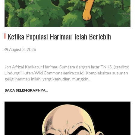
Ketika Populasi Harimau Telah Berlebih
August 3, 2026
Jon Afrizal Karikatur Harimau Sumatra dengan latar TNKS. (credits:
Lindungi Hutan/Wiki Commons/amira.co.id) Kompleksitas susunan
geligi harimau inilah, yang kemudian, mungkin…
BACA SELENGKAPNYA...