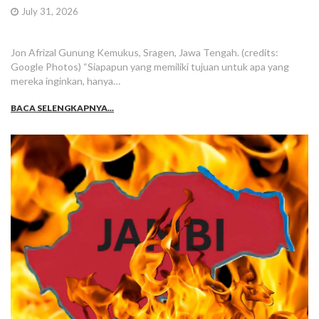
July 31, 2026
Jon Afrizal Gunung Kemukus, Sragen, Jawa Tengah. (credits:
Google Photos) “Siapapun yang memiliki tujuan untuk apa yang
mereka inginkan, hanya…
BACA SELENGKAPNYA...