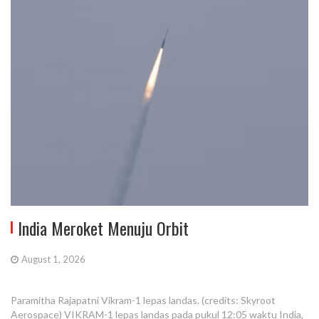
India Meroket Menuju Orbit
August 1, 2026
Paramitha Rajapatni Vikram-1 lepas landas. (credits: Skyroot
Aerospace) VIKRAM-1 lepas landas pada pukul 12:05 waktu India,