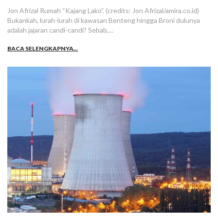
Jon Afrizal Rumah “Kajang Lako”. (credits: Jon Afrizal/amira.co.id)
Bukankah, lurah-lurah di kawasan Benteng hingga Broni dulunya
adalah jajaran candi-candi? Sebab,…
BACA SELENGKAPNYA...