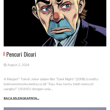
Pencuri Dicuri
August 2, 2026
A Marjani* Tokoh Joker dalam film “Dark Night” (2008) (credits:
boknowsmovies/amira.co.id) “Kau. Kau tentu telah mencuri
uangku!” USIAKU dengan usia…
BACA SELENGKAPNYA...