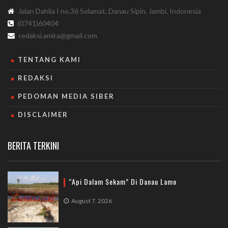
Jalan Dahlia I no.36 Selamat, Danau Sipin, Jambi, Indonesia
(0741)60404
redaksi.amira@gmail.com
TENTANG KAMI
REDAKSI
PEDOMAN MEDIA SIBER
DISCLAIMER
BERITA TERKINI
“Api Dalam Sekam” Di Danau Lamo
August 7, 2026