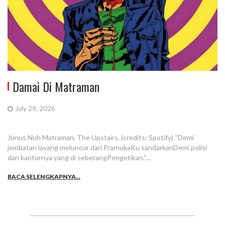
Damai Di Matraman
July 29, 2026
Junus Nuh Matraman, The Upstairs. (credits: Spotify) “Demi
jembatan layang meluncur dari PramukaKu sandarkanDemi polisi
dan kantornya yang di seberangPengetikan.”…
BACA SELENGKAPNYA...