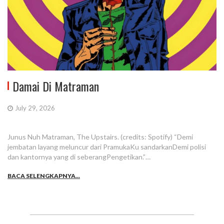
Damai Di Matraman
July 29, 2026
Junus Nuh Matraman, The Upstairs. (credits: Spotify) “Demi
jembatan layang meluncur dari PramukaKu sandarkanDemi polisi
dan kantornya yang di seberangPengetikan.”…
BACA SELENGKAPNYA...