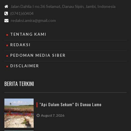
Jalan Dahlia I no.36 Selamat, Danau Sipin, Jambi, Indonesia
(0741)60404
redaksi.amira@gmail.com
TENTANG KAMI
REDAKSI
PEDOMAN MEDIA SIBER
DISCLAIMER
BERITA TERKINI
“Api Dalam Sekam” Di Danau Lamo
August 7, 2026