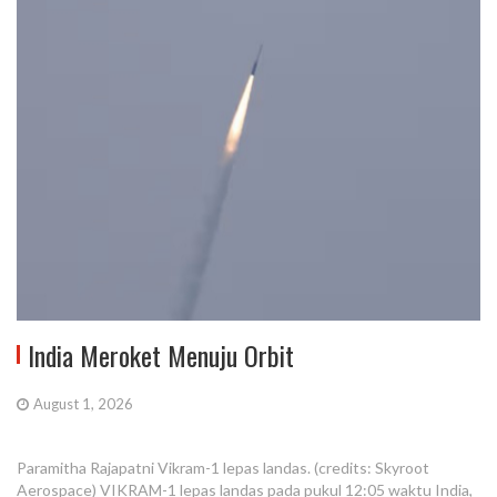
India Meroket Menuju Orbit
August 1, 2026
Paramitha Rajapatni Vikram-1 lepas landas. (credits: Skyroot
Aerospace) VIKRAM-1 lepas landas pada pukul 12:05 waktu India,