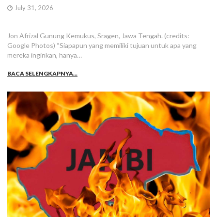
July 31, 2026
Jon Afrizal Gunung Kemukus, Sragen, Jawa Tengah. (credits:
Google Photos) “Siapapun yang memiliki tujuan untuk apa yang
mereka inginkan, hanya…
BACA SELENGKAPNYA...