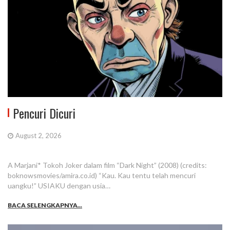
Pencuri Dicuri
August 2, 2026
A Marjani* Tokoh Joker dalam film “Dark Night” (2008) (credits:
boknowsmovies/amira.co.id) “Kau. Kau tentu telah mencuri
uangku!” USIAKU dengan usia…
BACA SELENGKAPNYA...