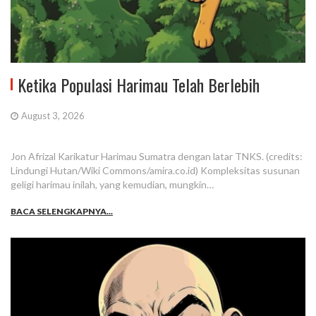
Ketika Populasi Harimau Telah Berlebih
August 3, 2026
Jon Afrizal Karikatur Harimau Sumatra dengan latar TNKS. (credits:
Lindungi Hutan/Wiki Commons/amira.co.id) Kompleksitas susunan
geligi harimau inilah, yang kemudian, mungkin…
BACA SELENGKAPNYA...