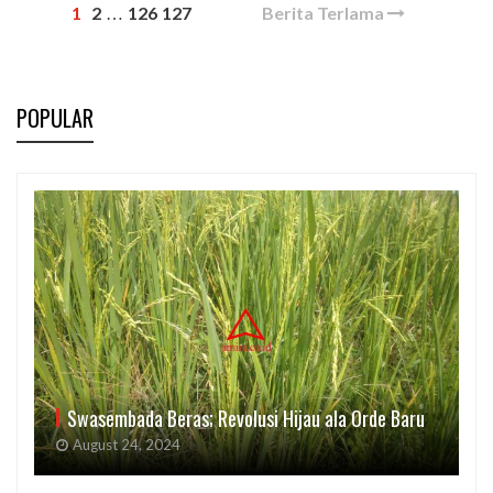
1
2
126
127
Berita Terlama
…
POPULAR
Swasembada Beras; Revolusi Hijau ala Orde Baru
August 24, 2024