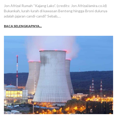
Jon Afrizal Rumah “Kajang Lako”. (credits: Jon Afrizal/amira.co.id)
Bukankah, lurah-lurah di kawasan Benteng hingga Broni dulunya
adalah jajaran candi-candi? Sebab,…
BACA SELENGKAPNYA...