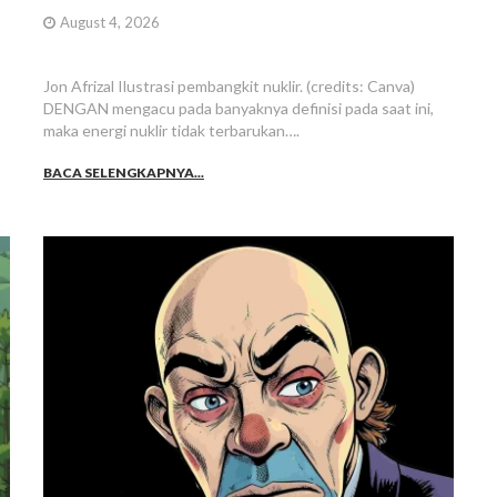
August 4, 2026
Jon Afrizal Ilustrasi pembangkit nuklir. (credits: Canva)
DENGAN mengacu pada banyaknya definisi pada saat ini,
maka energi nuklir tidak terbarukan….
BACA SELENGKAPNYA...