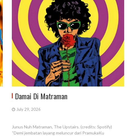
Damai Di Matraman
July 29, 2026
Junus Nuh Matraman, The Upstairs. (credits: Spotify)
“Demi jembatan layang meluncur dari PramukaKu