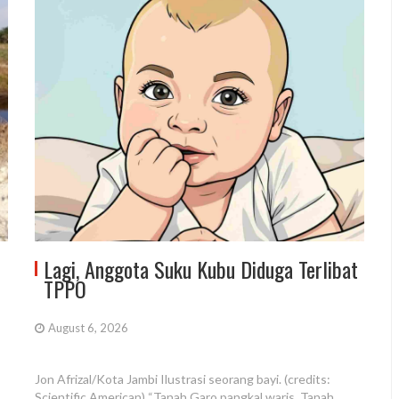
Lagi, Anggota Suku Kubu Diduga Terlibat
TPPO
August 6, 2026
Jon Afrizal/Kota Jambi Ilustrasi seorang bayi. (credits:
Scientific American) “Tanah Garo pangkal waris, Tanah