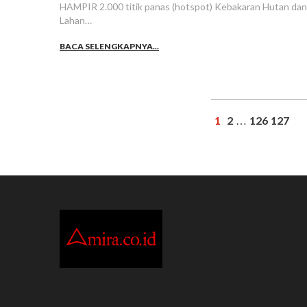
HAMPIR 2.000 titik panas (hotspot) Kebakaran Hutan dan
Lahan…
BACA SELENGKAPNYA...
1
2
126
127
…