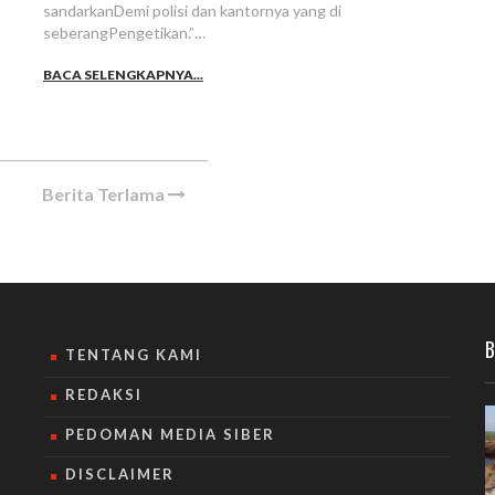
sandarkanDemi polisi dan kantornya yang di
seberangPengetikan.”…
BACA SELENGKAPNYA...
Berita Terlama
B
TENTANG KAMI
REDAKSI
PEDOMAN MEDIA SIBER
DISCLAIMER