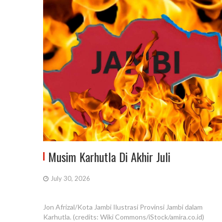
Musim Karhutla Di Akhir Juli
July 30, 2026
Jon Afrizal/Kota Jambi Ilustrasi Provinsi Jambi dalam
Karhutla. (credits: Wiki Commons/iStock/amira.co.id)