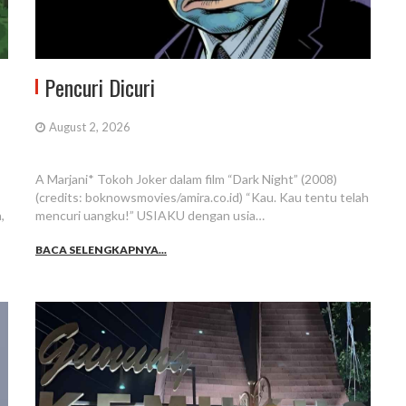
Pencuri Dicuri
August 2, 2026
A Marjani* Tokoh Joker dalam film “Dark Night” (2008)
(credits: boknowsmovies/amira.co.id) “Kau. Kau tentu telah
,
mencuri uangku!” USIAKU dengan usia…
BACA SELENGKAPNYA...