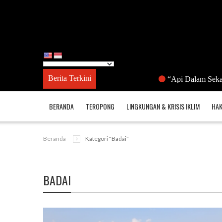
Berita Terkini
“Api Dalam Sekam” Di D
BERANDA
TEROPONG
LINGKUNGAN & KRISIS IKLIM
HAK
Beranda
Kategori "badai"
BADAI