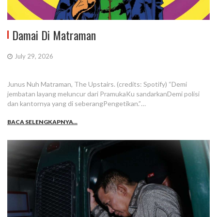
Damai Di Matraman
July 29, 2026
Junus Nuh Matraman, The Upstairs. (credits: Spotify) “Demi
jembatan layang meluncur dari PramukaKu sandarkanDemi polisi
dan kantornya yang di seberangPengetikan.”…
BACA SELENGKAPNYA...