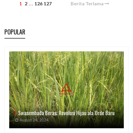
1
2
126
127
Berita Terlama
…
POPULAR
Swasembada Beras; Revolusi Hijau ala Orde Baru
August 24, 2024