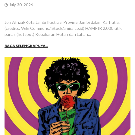
July 30, 2026
Jon Afrizal/Kota Jambi Ilustrasi Provinsi Jambi dalam Karhutla.
(credits: Wiki Commons/iStock/amira.co.id) HAMPIR 2.000 titik
panas (hotspot) Kebakaran Hutan dan Lahan…
BACA SELENGKAPNYA...