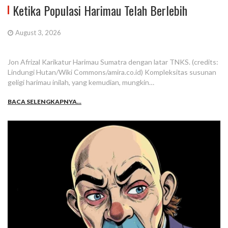
Ketika Populasi Harimau Telah Berlebih
August 3, 2026
Jon Afrizal Karikatur Harimau Sumatra dengan latar TNKS. (credits:
Lindungi Hutan/Wiki Commons/amira.co.id) Kompleksitas susunan
geligi harimau inilah, yang kemudian, mungkin…
BACA SELENGKAPNYA...