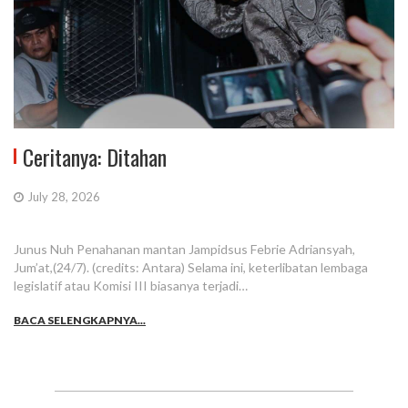
Ceritanya: Ditahan
July 28, 2026
Junus Nuh Penahanan mantan Jampidsus Febrie Adriansyah,
Jum’at,(24/7). (credits: Antara) Selama ini, keterlibatan lembaga
legislatif atau Komisi III biasanya terjadi…
BACA SELENGKAPNYA...