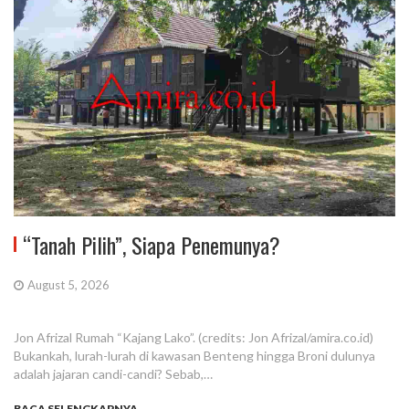
“Tanah Pilih”, Siapa Penemunya?
August 5, 2026
Jon Afrizal Rumah “Kajang Lako”. (credits: Jon Afrizal/amira.co.id)
Bukankah, lurah-lurah di kawasan Benteng hingga Broni dulunya
adalah jajaran candi-candi? Sebab,…
BACA SELENGKAPNYA...