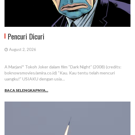
Pencuri Dicuri
August 2, 2026
A Marjani* Tokoh Joker dalam film “Dark Night” (2008) (credits:
boknowsmovies/amira.co.id) “Kau. Kau tentu telah mencuri
uangku!” USIAKU dengan usia…
BACA SELENGKAPNYA...