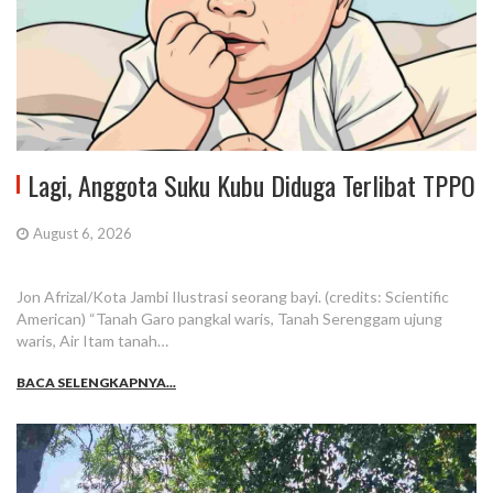
Lagi, Anggota Suku Kubu Diduga Terlibat TPPO
August 6, 2026
Jon Afrizal/Kota Jambi Ilustrasi seorang bayi. (credits: Scientific
American) “Tanah Garo pangkal waris, Tanah Serenggam ujung
waris, Air Itam tanah…
BACA SELENGKAPNYA...