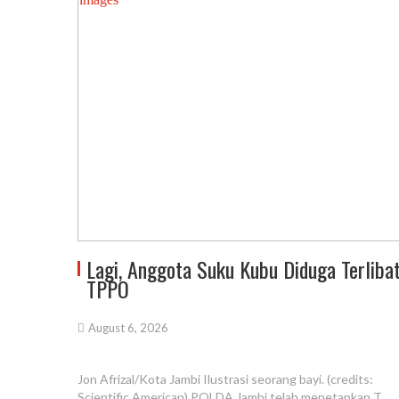
Lagi, Anggota Suku Kubu Diduga Terliba
TPPO
August 6, 2026
Jon Afrizal/Kota Jambi Ilustrasi seorang bayi. (credits:
Scientific American) POLDA Jambi telah menetapkan T,