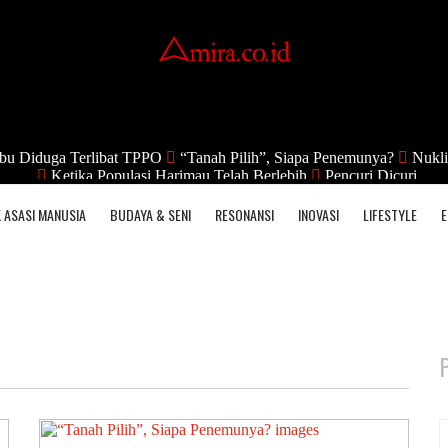
bu Diduga Terlibat TPPO
“Tanah Pilih”, Siapa Penemunya?
Nukli
Ketika Populasi Harimau Telah Berlebih
Pencuri Dicuri
 ASASI MANUSIA
BUDAYA & SENI
RESONANSI
INOVASI
LIFESTYLE
E