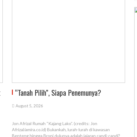
t
“Tanah Pilih”, Siapa Penemunya?
August 5, 2026
Jon Afrizal Rumah “Kajang Lako”. (credits: Jon
Afrizal/amira.co.id) Bukankah, lurah-lurah di kawasan
Benteng hingga Broni dulunya adalah jajaran candi-candi?