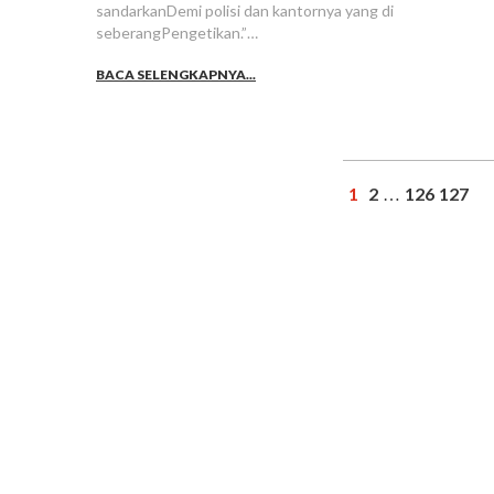
sandarkanDemi polisi dan kantornya yang di
seberangPengetikan.”…
BACA SELENGKAPNYA...
1
2
126
127
…