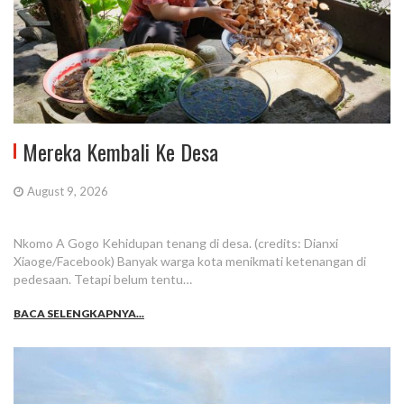
Mereka Kembali Ke Desa
August 9, 2026
Nkomo A Gogo Kehidupan tenang di desa. (credits: Dianxi
Xiaoge/Facebook) Banyak warga kota menikmati ketenangan di
pedesaan. Tetapi belum tentu…
BACA SELENGKAPNYA...