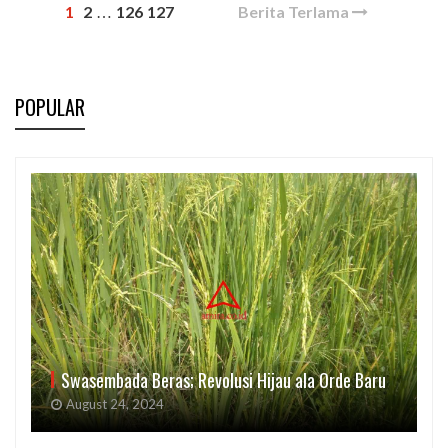
1
2
126
127
Berita Terlama
…
POPULAR
Swasembada Beras; Revolusi Hijau ala Orde Baru
August 24, 2024