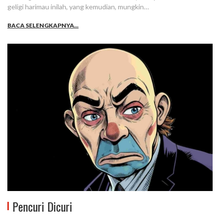
geligi harimau inilah, yang kemudian, mungkin…
BACA SELENGKAPNYA...
Pencuri Dicuri