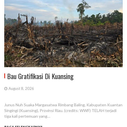
Bau Gratifikasi Di Kuansing
August 8, 2026
Junus Nuh Suaka Margasatwa Rimbang Baling, Kabupaten Kuantan
Singingi (Kuansing), Provinsi Riau. (credits: WWF) TELAH terjadi
tiga kali pertemuan yang…
BACA SELENGKAPNYA...