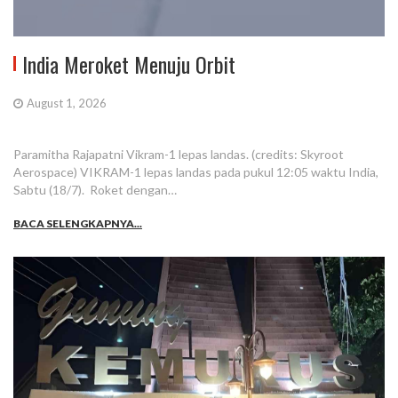
India Meroket Menuju Orbit
August 1, 2026
Paramitha Rajapatni Vikram-1 lepas landas. (credits: Skyroot
Aerospace) VIKRAM-1 lepas landas pada pukul 12:05 waktu India,
Sabtu (18/7). Roket dengan…
BACA SELENGKAPNYA...