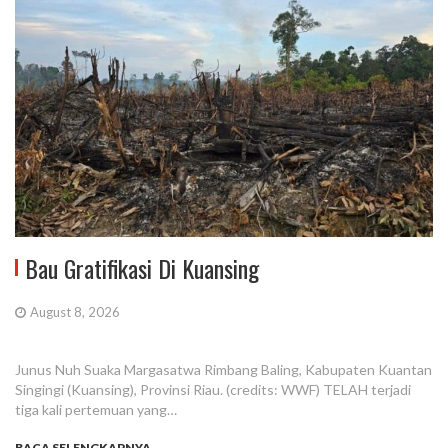
Bau Gratifikasi Di Kuansing
August 8, 2026
Junus Nuh Suaka Margasatwa Rimbang Baling, Kabupaten Kuantan
Singingi (Kuansing), Provinsi Riau. (credits: WWF) TELAH terjadi
tiga kali pertemuan yang…
BACA SELENGKAPNYA...