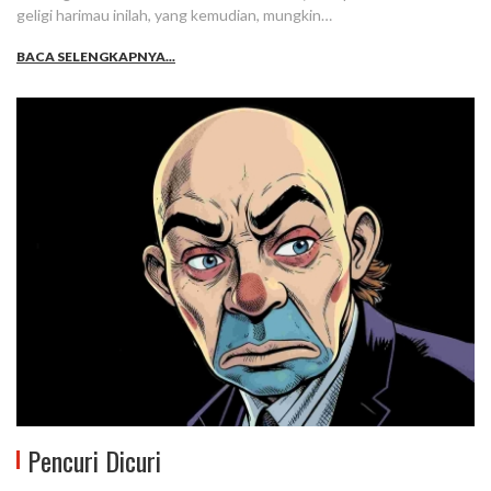
geligi harimau inilah, yang kemudian, mungkin…
BACA SELENGKAPNYA...
Pencuri Dicuri