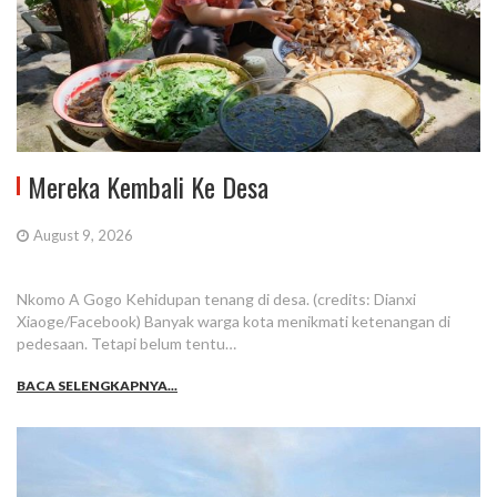
Mereka Kembali Ke Desa
August 9, 2026
Nkomo A Gogo Kehidupan tenang di desa. (credits: Dianxi
Xiaoge/Facebook) Banyak warga kota menikmati ketenangan di
pedesaan. Tetapi belum tentu…
BACA SELENGKAPNYA...