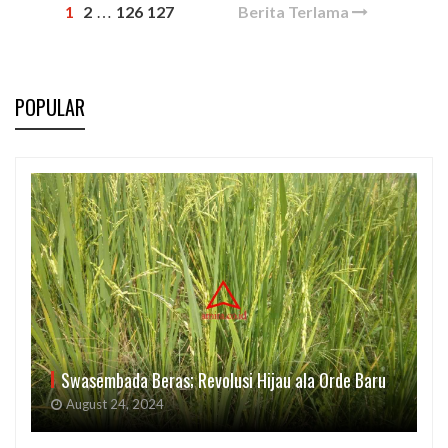
1
2
126
127
Berita Terlama
…
POPULAR
Swasembada Beras; Revolusi Hijau ala Orde Baru
August 24, 2024