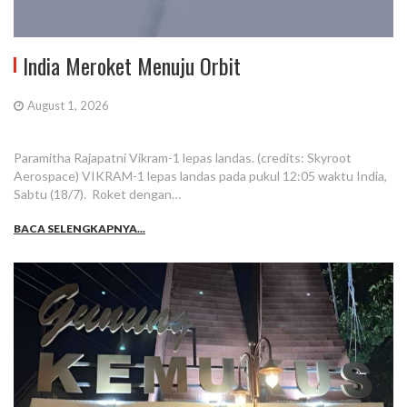
India Meroket Menuju Orbit
August 1, 2026
Paramitha Rajapatni Vikram-1 lepas landas. (credits: Skyroot
Aerospace) VIKRAM-1 lepas landas pada pukul 12:05 waktu India,
Sabtu (18/7). Roket dengan…
BACA SELENGKAPNYA...