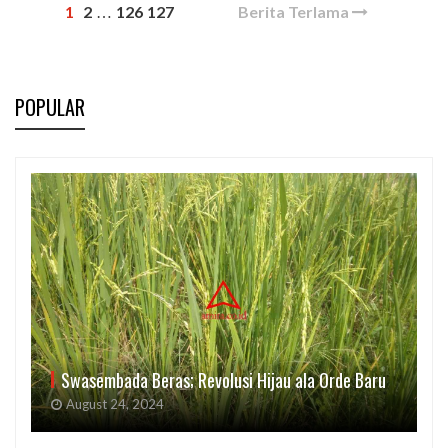
1
2
126
127
Berita Terlama
…
POPULAR
Swasembada Beras; Revolusi Hijau ala Orde Baru
August 24, 2024