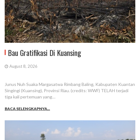
Bau Gratifikasi Di Kuansing
August 8, 2026
Junus Nuh Suaka Margasatwa Rimbang Baling, Kabupaten Kuantan
Singingi (Kuansing), Provinsi Riau. (credits: WWF) TELAH terjadi
tiga kali pertemuan yang…
BACA SELENGKAPNYA...