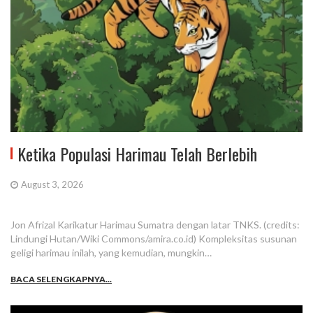
Ketika Populasi Harimau Telah Berlebih
August 3, 2026
Jon Afrizal Karikatur Harimau Sumatra dengan latar TNKS. (credits:
Lindungi Hutan/Wiki Commons/amira.co.id) Kompleksitas susunan
geligi harimau inilah, yang kemudian, mungkin…
BACA SELENGKAPNYA...