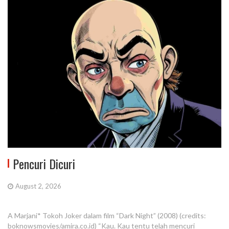
Pencuri Dicuri
August 2, 2026
A Marjani* Tokoh Joker dalam film “Dark Night” (2008) (credits:
boknowsmovies/amira.co.id) “Kau. Kau tentu telah mencuri