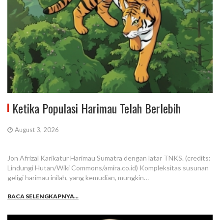
Ketika Populasi Harimau Telah Berlebih
August 3, 2026
Jon Afrizal Karikatur Harimau Sumatra dengan latar TNKS. (credits:
Lindungi Hutan/Wiki Commons/amira.co.id) Kompleksitas susunan
geligi harimau inilah, yang kemudian, mungkin…
BACA SELENGKAPNYA...