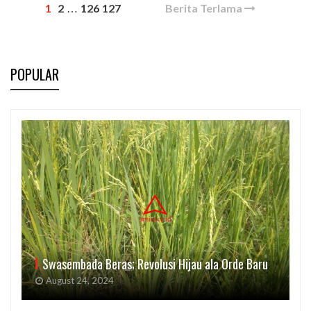
1
2
126
127
Berita Terlama
…
POPULAR
Swasembada Beras; Revolusi Hijau ala Orde Baru
August 24, 2024