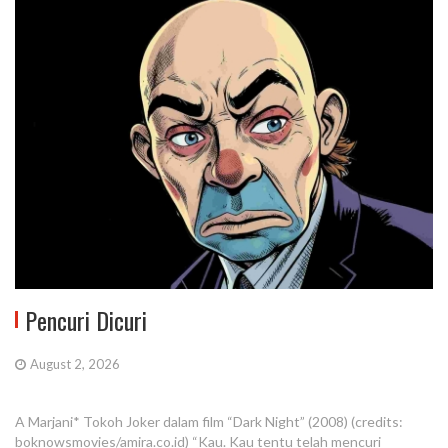
Pencuri Dicuri
August 2, 2026
A Marjani* Tokoh Joker dalam film “Dark Night” (2008) (credits:
boknowsmovies/amira.co.id) “Kau. Kau tentu telah mencuri