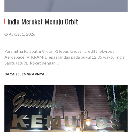
India Meroket Menuju Orbit
August 1, 2026
Paramitha Rajapatni Vikram-1 lepas landas. (credits: Skyroot
Aerospace) VIKRAM-1 lepas landas pada pukul 12:05 waktu India,
Sabtu (18/7). Roket dengan…
BACA SELENGKAPNYA...