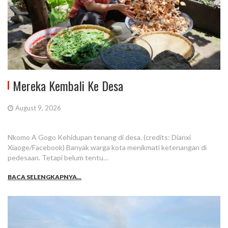
Mereka Kembali Ke Desa
August 9, 2026
Nkomo A Gogo Kehidupan tenang di desa. (credits: Dianxi
Xiaoge/Facebook) Banyak warga kota menikmati ketenangan di
pedesaan. Tetapi belum tentu…
BACA SELENGKAPNYA...