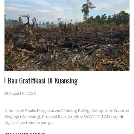
Bau Gratifikasi Di Kuansing
August 8, 2026
Junus Nuh Suaka Margasatwa Rimbang Baling, Kabupaten Kuantan
Singingi (Kuansing), Provinsi Riau. (credits: WWF) TELAH terjadi
tiga kali pertemuan yang…
BACA SELENGKAPNYA...