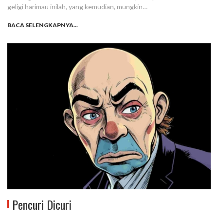
geligi harimau inilah, yang kemudian, mungkin…
BACA SELENGKAPNYA...
Pencuri Dicuri