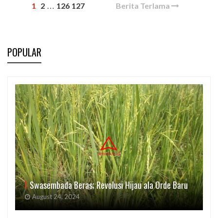
1
2
126
127
Berita Terlama
…
POPULAR
Swasembada Beras; Revolusi Hijau ala Orde Baru
August 24, 2024