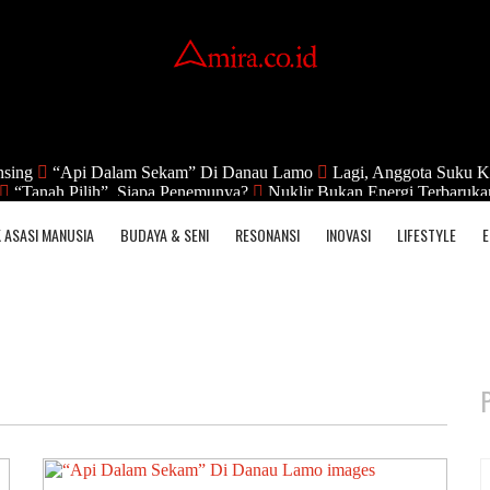
nsing
“Api Dalam Sekam” Di Danau Lamo
Lagi, Anggota Suku K
“Tanah Pilih”, Siapa Penemunya?
Nuklir Bukan Energi Terbaruka
 ASASI MANUSIA
BUDAYA & SENI
RESONANSI
INOVASI
LIFESTYLE
E