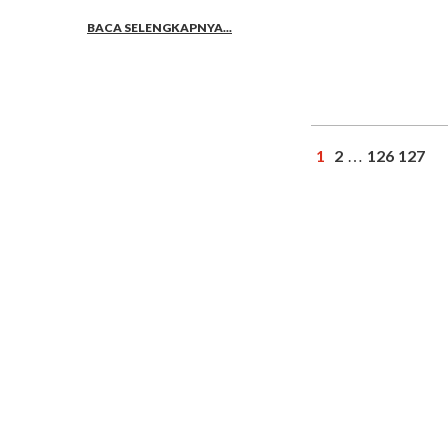
BACA SELENGKAPNYA...
1
2
126
127
…