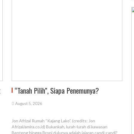
t
“Tanah Pilih”, Siapa Penemunya?
August 5, 2026
Jon Afrizal Rumah “Kajang Lako”. (credits: Jon
Afrizal/amira.co.id) Bukankah, lurah-lurah di kawasan
Benteng hingga Broni dulunya adalah jajaran candi-candi?