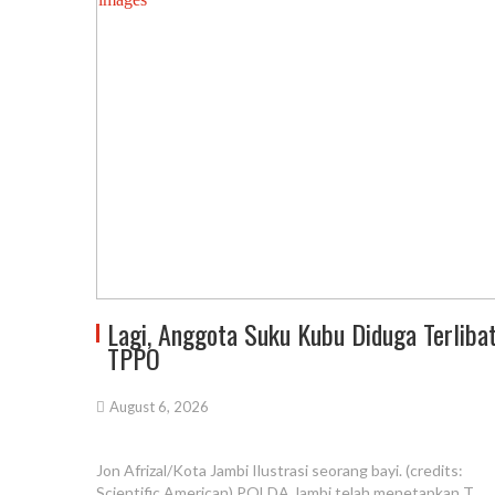
Lagi, Anggota Suku Kubu Diduga Terliba
TPPO
August 6, 2026
Jon Afrizal/Kota Jambi Ilustrasi seorang bayi. (credits:
Scientific American) POLDA Jambi telah menetapkan T,