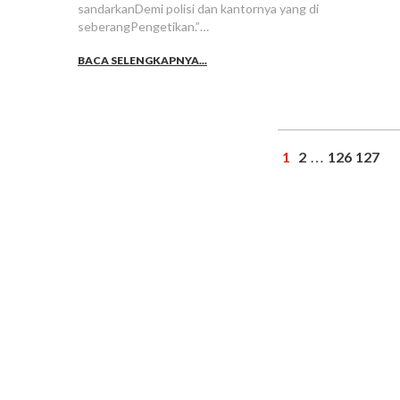
sandarkanDemi polisi dan kantornya yang di
seberangPengetikan.”…
BACA SELENGKAPNYA...
1
2
126
127
…