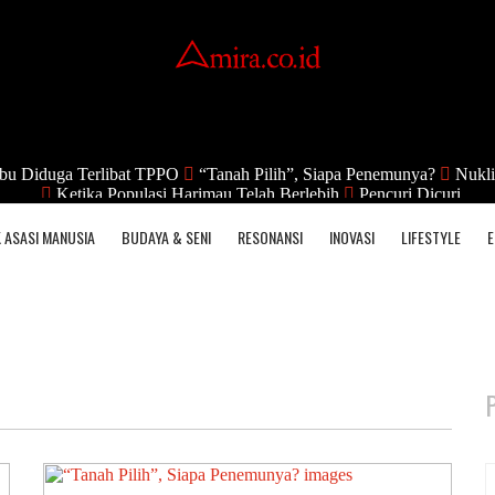
bu Diduga Terlibat TPPO
“Tanah Pilih”, Siapa Penemunya?
Nukli
Ketika Populasi Harimau Telah Berlebih
Pencuri Dicuri
 ASASI MANUSIA
BUDAYA & SENI
RESONANSI
INOVASI
LIFESTYLE
E