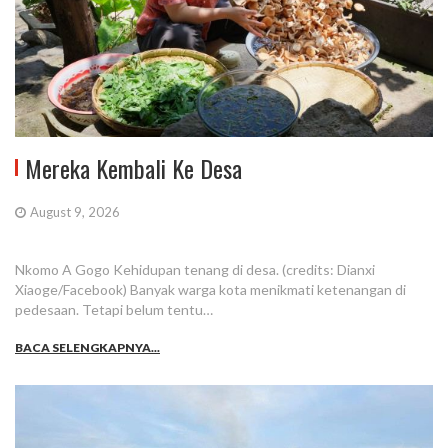
Mereka Kembali Ke Desa
August 9, 2026
Nkomo A Gogo Kehidupan tenang di desa. (credits: Dianxi
Xiaoge/Facebook) Banyak warga kota menikmati ketenangan di
pedesaan. Tetapi belum tentu…
BACA SELENGKAPNYA...