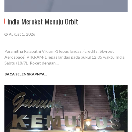
India Meroket Menuju Orbit
August 1, 2026
Paramitha Rajapatni Vikram-1 lepas landas. (credits: Skyroot
Aerospace) VIKRAM-1 lepas landas pada pukul 12:05 waktu India,
Sabtu (18/7). Roket dengan…
BACA SELENGKAPNYA...