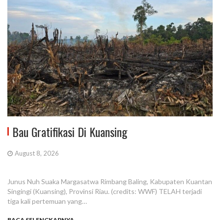
Bau Gratifikasi Di Kuansing
August 8, 2026
Junus Nuh Suaka Margasatwa Rimbang Baling, Kabupaten Kuantan
Singingi (Kuansing), Provinsi Riau. (credits: WWF) TELAH terjadi
tiga kali pertemuan yang…
BACA SELENGKAPNYA...