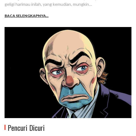
geligi harimau inilah, yang kemudian, mungkin…
BACA SELENGKAPNYA...
Pencuri Dicuri