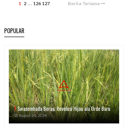
1
2
126
127
Berita Terlama
…
POPULAR
Swasembada Beras; Revolusi Hijau ala Orde Baru
August 24, 2024