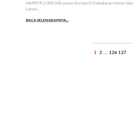
HAMPIR 2.000 titik panas (hotspot) Kebakaran Hutan dan
Lahan…
BACA SELENGKAPNYA...
1
2
126
127
…