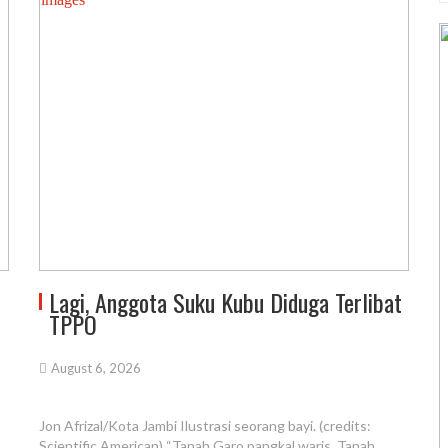
Lagi, Anggota Suku Kubu Diduga Terlibat
TPPO
August 6, 2026
Jon Afrizal/Kota Jambi Ilustrasi seorang bayi. (credits:
Scientific American) “Tanah Garo pangkal waris, Tanah