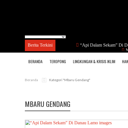
Berita Terkini
“Api Dalam Sekam” Di D
N
BERANDA
TEROPONG
LINGKUNGAN & KRISIS IKLIM
HAK
Beranda
Kategori "Mbaru Gendang"
MBARU GENDANG