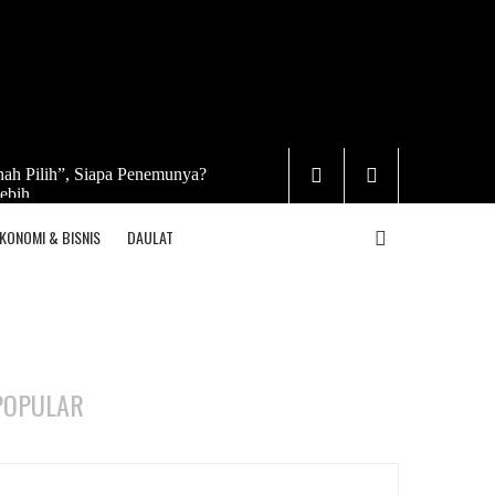
ah Pilih”, Siapa Penemunya?
ebih
KONOMI & BISNIS
DAULAT
POPULAR