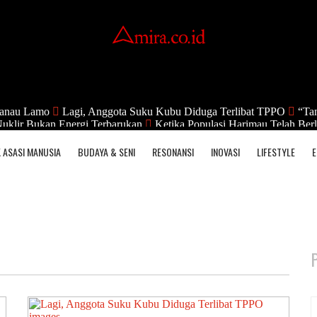
anau Lamo
Lagi, Anggota Suku Kubu Diduga Terlibat TPPO
“Tan
uklir Bukan Energi Terbarukan
Ketika Populasi Harimau Telah Berl
 ASASI MANUSIA
BUDAYA & SENI
RESONANSI
INOVASI
LIFESTYLE
E