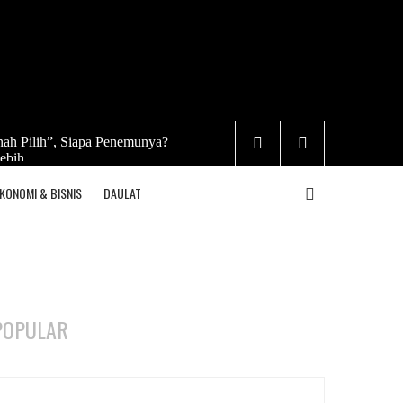
ah Pilih”, Siapa Penemunya?
ebih
KONOMI & BISNIS
DAULAT
POPULAR