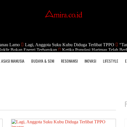
anau Lamo
Lagi, Anggota Suku Kubu Diduga Terlibat TPPO
“Tan
uklir Bukan Energi Terbarukan
Ketika Populasi Harimau Telah Berl
 ASASI MANUSIA
BUDAYA & SENI
RESONANSI
INOVASI
LIFESTYLE
E