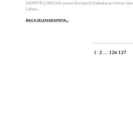
HAMPIR 2.000 titik panas (hotspot) Kebakaran Hutan dan
Lahan…
BACA SELENGKAPNYA...
1
2
126
127
…