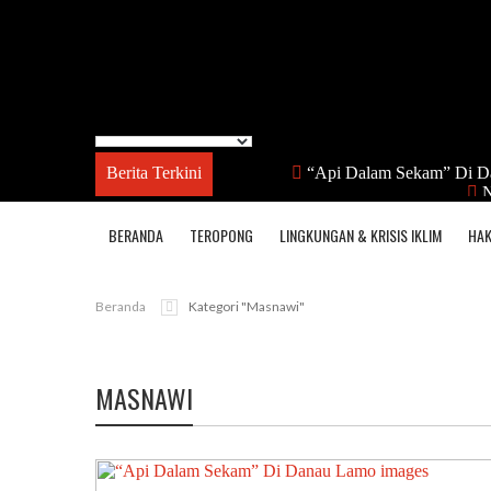
Berita Terkini
“Api Dalam Sekam” Di D
N
BERANDA
TEROPONG
LINGKUNGAN & KRISIS IKLIM
HAK
Beranda
Kategori "masnawi"
MASNAWI