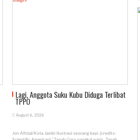
Lagi, Anggota Suku Kubu Diduga Terlibat
TPPO
August 6, 2026
Jon Afrizal/Kota Jambi Ilustrasi seorang bayi. (credits:
Scientific American) “Tanah Garo pangkal waris, Tanah