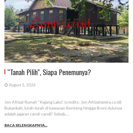
“Tanah Pilih”, Siapa Penemunya?
August 5, 2026
Jon Afrizal Rumah “Kajang Lako”. (credits: Jon Afrizal/amira.co.id)
Bukankah, lurah-lurah di kawasan Benteng hingga Broni dulunya
adalah jajaran candi-candi? Sebab,…
BACA SELENGKAPNYA...