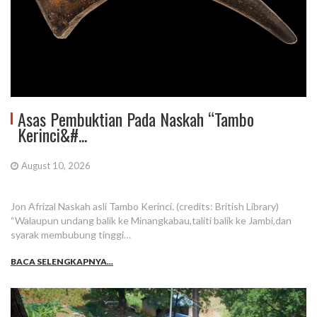
Asas Pembuktian Pada Naskah “Tambo
Kerinci&#...
August 10, 2026
Jon Afrizal Naskah asli Tambo Kerinci. (credits: British Library)
“Walaupun undang balik ke Minangkabau,taliti balik ke Jambi,dan
syarak membubung tinggi…
BACA SELENGKAPNYA...