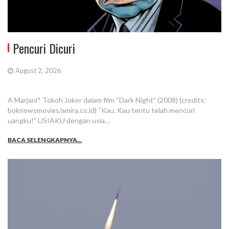
Pencuri Dicuri
August 2, 2026
A Marjani* Tokoh Joker dalam film “Dark Night” (2008) (credits:
boknowsmovies/amira.co.id) “Kau. Kau tentu telah mencuri
uangku!” USIAKU dengan usia…
BACA SELENGKAPNYA...