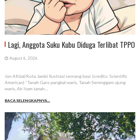
Lagi, Anggota Suku Kubu Diduga Terlibat TPPO
August 6, 2026
Jon Afrizal/Kota Jambi Ilustrasi seorang bayi. (credits: Scientific
American) “Tanah Garo pangkal waris, Tanah Serenggam ujung
waris, Air Itam tanah…
BACA SELENGKAPNYA...