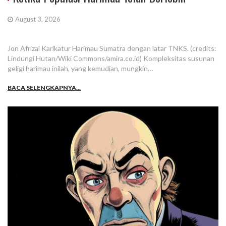
August 3, 2026
Jon Afrizal Karikatur Harimau Sumatra dengan latar TNKS. (credits:
Lindungi Hutan/Wiki Commons/amira.co.id) Kompleksitas susunan
geligi harimau inilah, yang kemudian, mungkin…
BACA SELENGKAPNYA...