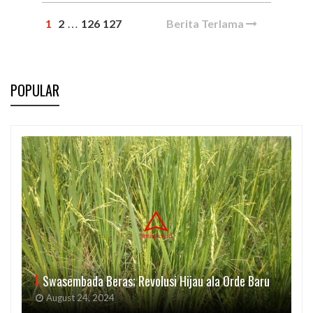
1
2
126
127
Berita Terlama
…
POPULAR
Swasembada Beras; Revolusi Hijau ala Orde Baru
August 24, 2024