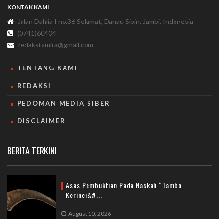
KONTAK KAMI
Jalan Dahlia I no.36 Selamat, Danau Sipin, Jambi, Indonesia
(0741)60404
redaksi.amira@gmail.com
TENTANG KAMI
REDAKSI
PEDOMAN MEDIA SIBER
DISCLAIMER
BERITA TERKINI
Asas Pembuktian Pada Naskah “Tambo
Kerinci&#...
August 10, 2026