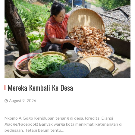
Mereka Kembali Ke Desa
August 9, 2026
Nkomo A Gogo Kehidupan tenang di desa. (credits: Dianxi
Xiaoge/Facebook) Banyak warga kota menikmati ketenangan di
pedesaan. Tetapi belum tentu…