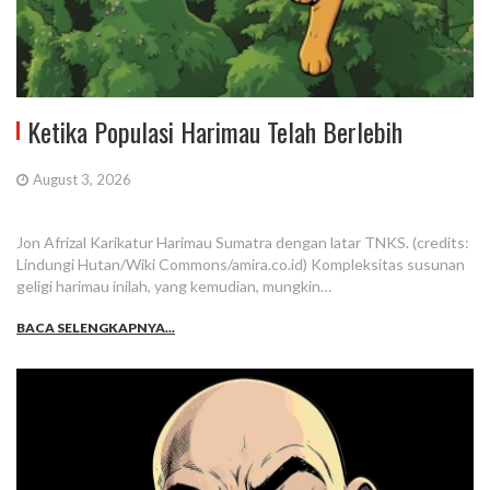
Ketika Populasi Harimau Telah Berlebih
August 3, 2026
Jon Afrizal Karikatur Harimau Sumatra dengan latar TNKS. (credits:
Lindungi Hutan/Wiki Commons/amira.co.id) Kompleksitas susunan
geligi harimau inilah, yang kemudian, mungkin…
BACA SELENGKAPNYA...