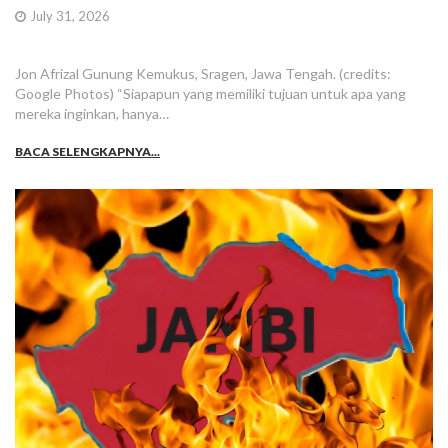
July 31, 2026
Jon Afrizal Gunung Kemukus, Sragen, Jawa Tengah. (credits:
Google Photos) “Siapapun yang memiliki tujuan untuk apa yang
mereka inginkan, hanya…
BACA SELENGKAPNYA...