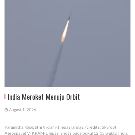
India Meroket Menuju Orbit
August 1, 2026
Paramitha Rajapatni Vikram-1 lepas landas. (credits: Skyroot
Aerospace) VIKRAM-1 lepas landas pada pukul 12:05 waktu India,