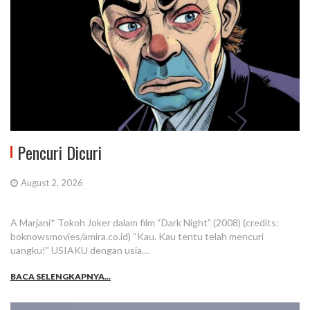
Pencuri Dicuri
August 2, 2026
A Marjani* Tokoh Joker dalam film “Dark Night” (2008) (credits:
boknowsmovies/amira.co.id) “Kau. Kau tentu telah mencuri
uangku!” USIAKU dengan usia…
BACA SELENGKAPNYA...