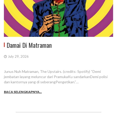
Damai Di Matraman
July 29, 2026
Junus Nuh Matraman, The Upstairs. (credits: Spotify) “Demi
jembatan layang meluncur dari PramukaKu sandarkanDemi polisi
dan kantornya yang di seberangPengetikan.”…
BACA SELENGKAPNYA...