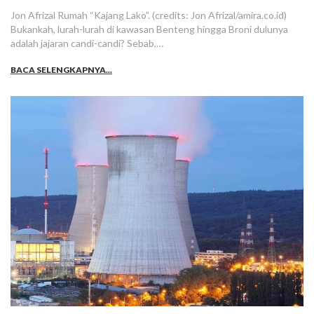
Jon Afrizal Rumah “Kajang Lako”. (credits: Jon Afrizal/amira.co.id)
Bukankah, lurah-lurah di kawasan Benteng hingga Broni dulunya
adalah jajaran candi-candi? Sebab,…
BACA SELENGKAPNYA...