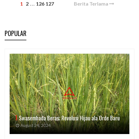
1
2
126
127
Berita Terlama
…
POPULAR
Swasembada Beras; Revolusi Hijau ala Orde Baru
August 24, 2024