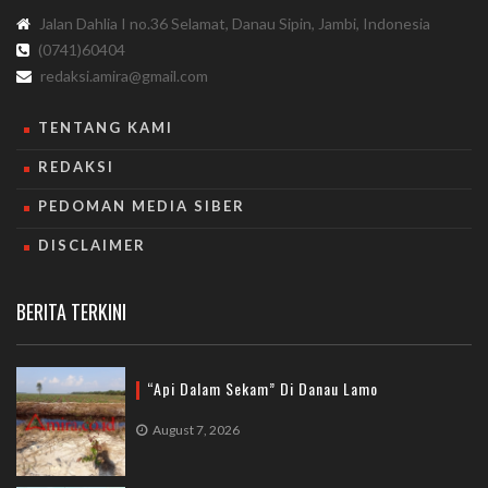
Jalan Dahlia I no.36 Selamat, Danau Sipin, Jambi, Indonesia
(0741)60404
redaksi.amira@gmail.com
TENTANG KAMI
REDAKSI
PEDOMAN MEDIA SIBER
DISCLAIMER
BERITA TERKINI
“Api Dalam Sekam” Di Danau Lamo
August 7, 2026