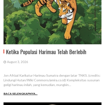
Ketika Populasi Harimau Telah Berlebih
August 3, 2026
Jon Afrizal Karikatur Harimau Sumatra dengan latar TNKS. (credits:
Lindungi Hutan/Wiki Commons/amira.co.id) Kompleksitas susunan
geligi harimau inilah, yang kemudian, mungkin…
BACA SELENGKAPNYA...