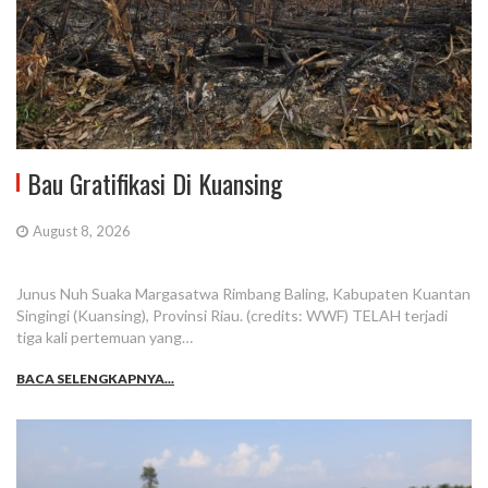
Bau Gratifikasi Di Kuansing
August 8, 2026
Junus Nuh Suaka Margasatwa Rimbang Baling, Kabupaten Kuantan
Singingi (Kuansing), Provinsi Riau. (credits: WWF) TELAH terjadi
tiga kali pertemuan yang…
BACA SELENGKAPNYA...