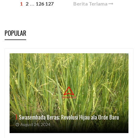
1
2
126
127
Berita Terlama
…
POPULAR
Swasembada Beras; Revolusi Hijau ala Orde Baru
August 24, 2024