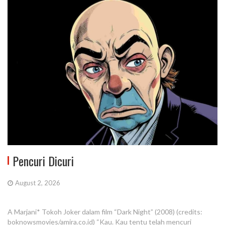
Pencuri Dicuri
August 2, 2026
A Marjani* Tokoh Joker dalam film “Dark Night” (2008) (credits:
boknowsmovies/amira.co.id) “Kau. Kau tentu telah mencuri