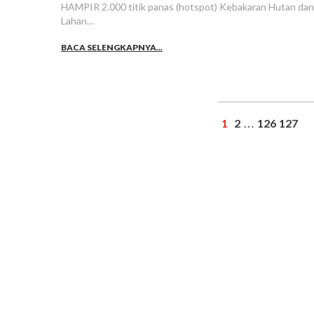
HAMPIR 2.000 titik panas (hotspot) Kebakaran Hutan dan
Lahan…
BACA SELENGKAPNYA...
1
2
126
127
…