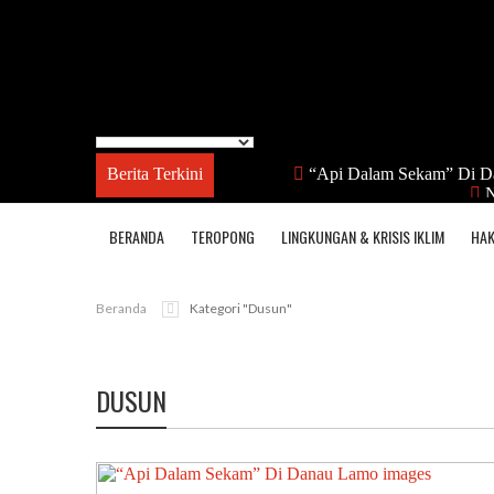
Berita Terkini
“Api Dalam Sekam” Di D
N
BERANDA
TEROPONG
LINGKUNGAN & KRISIS IKLIM
HAK
Beranda
Kategori "Dusun"
DUSUN