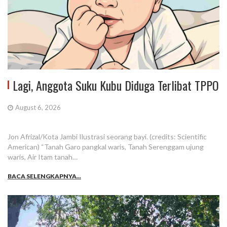
Lagi, Anggota Suku Kubu Diduga Terlibat TPPO
August 6, 2026
Jon Afrizal/Kota Jambi Ilustrasi seorang bayi. (credits: Scientific
American) “Tanah Garo pangkal waris, Tanah Serenggam ujung
waris, Air Itam tanah…
BACA SELENGKAPNYA...