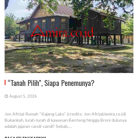
“Tanah Pilih”, Siapa Penemunya?
August 5, 2026
Jon Afrizal Rumah “Kajang Lako”. (credits: Jon Afrizal/amira.co.id)
Bukankah, lurah-lurah di kawasan Benteng hingga Broni dulunya
adalah jajaran candi-candi? Sebab,…
BACA SELENGKAPNYA...