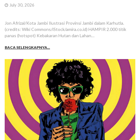
July 30, 2026
Jon Afrizal/Kota Jambi Ilustrasi Provinsi Jambi dalam Karhutla.
(credits: Wiki Commons/iStock/amira.co.id) HAMPIR 2.000 titik
panas (hotspot) Kebakaran Hutan dan Lahan…
BACA SELENGKAPNYA...