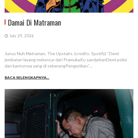
Damai Di Matraman
July 29, 2026
Junus Nuh Matraman, The Upstairs. (credits: Spotify) “Demi
jembatan layang meluncur dari PramukaKu sandarkanDemi polisi
dan kantornya yang di seberangPengetikan.”…
BACA SELENGKAPNYA...