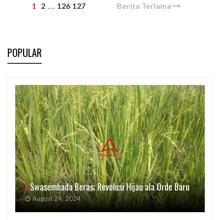
1
2
126
127
Berita Terlama
…
POPULAR
Swasembada Beras; Revolusi Hijau ala Orde Baru
August 24, 2024