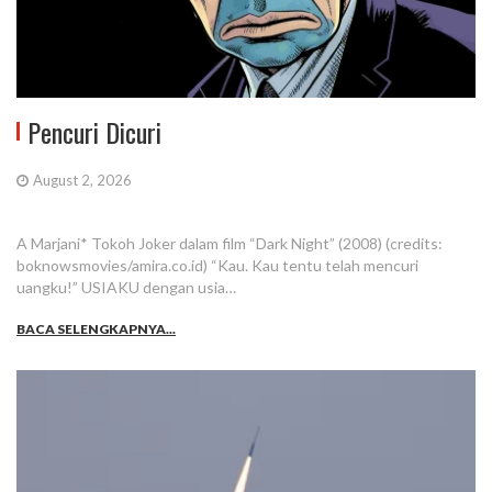
Pencuri Dicuri
August 2, 2026
A Marjani* Tokoh Joker dalam film “Dark Night” (2008) (credits:
boknowsmovies/amira.co.id) “Kau. Kau tentu telah mencuri
uangku!” USIAKU dengan usia…
BACA SELENGKAPNYA...