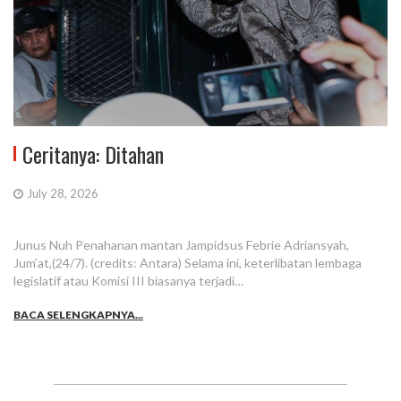
Ceritanya: Ditahan
July 28, 2026
Junus Nuh Penahanan mantan Jampidsus Febrie Adriansyah,
Jum’at,(24/7). (credits: Antara) Selama ini, keterlibatan lembaga
legislatif atau Komisi III biasanya terjadi…
BACA SELENGKAPNYA...