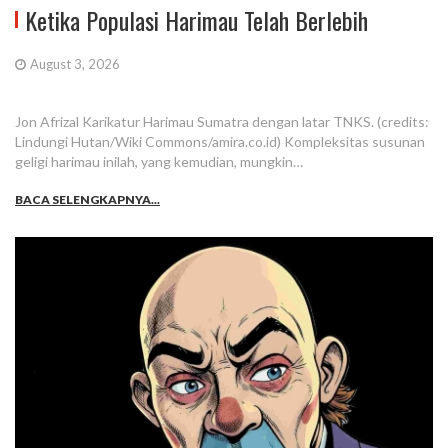
Ketika Populasi Harimau Telah Berlebih
August 3, 2026
Jon Afrizal Karikatur Harimau Sumatra dengan latar TNKS. (credits:
Lindungi Hutan/Wiki Commons/amira.co.id) Kompleksitas susunan
geligi harimau inilah, yang kemudian, mungkin…
BACA SELENGKAPNYA...