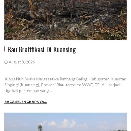
Bau Gratifikasi Di Kuansing
August 8, 2026
Junus Nuh Suaka Margasatwa Rimbang Baling, Kabupaten Kuantan
Singingi (Kuansing), Provinsi Riau. (credits: WWF) TELAH terjadi
tiga kali pertemuan yang…
BACA SELENGKAPNYA...