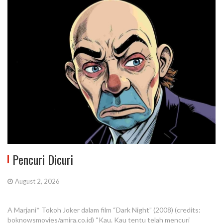
Pencuri Dicuri
August 2, 2026
A Marjani* Tokoh Joker dalam film “Dark Night” (2008) (credits:
boknowsmovies/amira.co.id) “Kau. Kau tentu telah mencuri