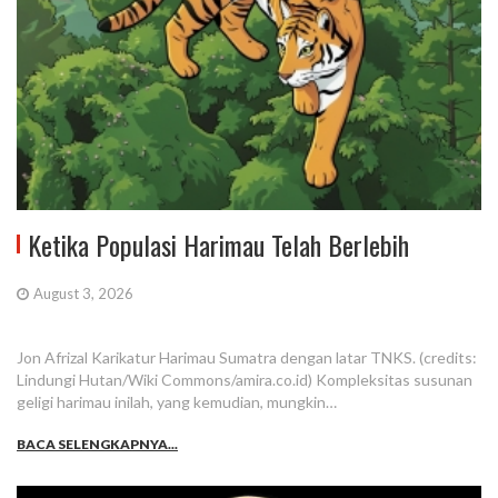
Ketika Populasi Harimau Telah Berlebih
August 3, 2026
Jon Afrizal Karikatur Harimau Sumatra dengan latar TNKS. (credits:
Lindungi Hutan/Wiki Commons/amira.co.id) Kompleksitas susunan
geligi harimau inilah, yang kemudian, mungkin…
BACA SELENGKAPNYA...