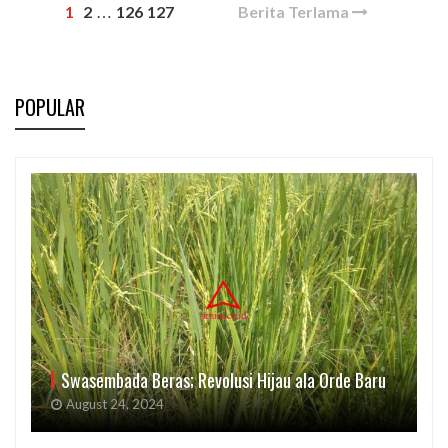
1
2
126
127
Berita Terlama
…
POPULAR
Swasembada Beras; Revolusi Hijau ala Orde Baru
August 24, 2024