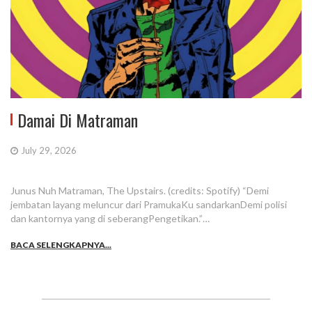
Damai Di Matraman
July 29, 2026
Junus Nuh Matraman, The Upstairs. (credits: Spotify) “Demi
jembatan layang meluncur dari PramukaKu sandarkanDemi polisi
dan kantornya yang di seberangPengetikan.”…
BACA SELENGKAPNYA...