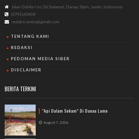
Jalan Dahlia I no.36 Selamat, Danau Sipin, Jambi, Indonesia
(0741)60404
redaksi.amira@gmail.com
TENTANG KAMI
REDAKSI
PEDOMAN MEDIA SIBER
DISCLAIMER
BERITA TERKINI
“Api Dalam Sekam” Di Danau Lamo
August 7, 2026