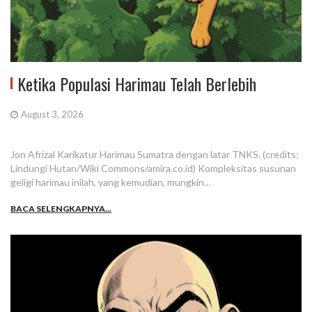
Ketika Populasi Harimau Telah Berlebih
August 3, 2026
Jon Afrizal Karikatur Harimau Sumatra dengan latar TNKS. (credits:
Lindungi Hutan/Wiki Commons/amira.co.id) Kompleksitas susunan
geligi harimau inilah, yang kemudian, mungkin…
BACA SELENGKAPNYA...