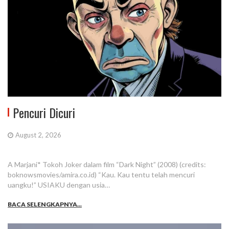
Pencuri Dicuri
August 2, 2026
A Marjani* Tokoh Joker dalam film “Dark Night” (2008) (credits:
boknowsmovies/amira.co.id) “Kau. Kau tentu telah mencuri
uangku!” USIAKU dengan usia…
BACA SELENGKAPNYA...