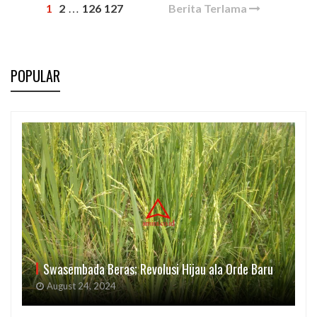
1
2
126
127
Berita Terlama
…
POPULAR
Swasembada Beras; Revolusi Hijau ala Orde Baru
August 24, 2024