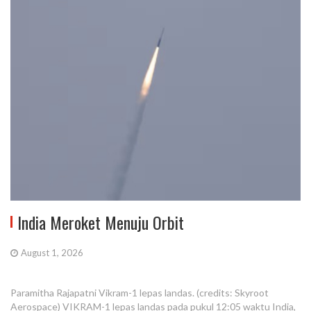
India Meroket Menuju Orbit
August 1, 2026
Paramitha Rajapatni Vikram-1 lepas landas. (credits: Skyroot
Aerospace) VIKRAM-1 lepas landas pada pukul 12:05 waktu India,