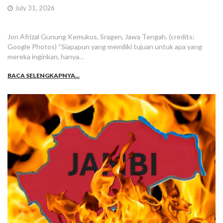
July 31, 2026
Jon Afrizal Gunung Kemukus, Sragen, Jawa Tengah. (credits:
Google Photos) “Siapapun yang memiliki tujuan untuk apa yang
mereka inginkan, hanya…
BACA SELENGKAPNYA...