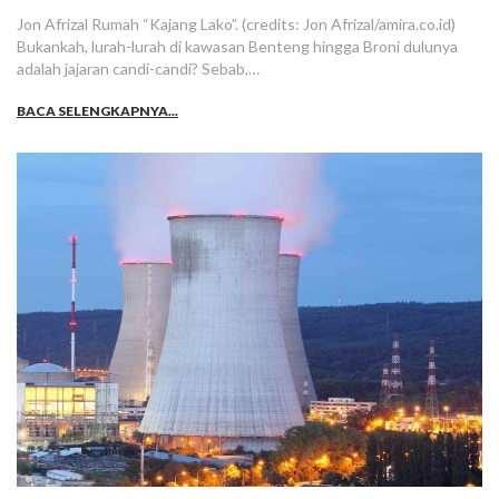
Jon Afrizal Rumah “Kajang Lako”. (credits: Jon Afrizal/amira.co.id)
Bukankah, lurah-lurah di kawasan Benteng hingga Broni dulunya
adalah jajaran candi-candi? Sebab,…
BACA SELENGKAPNYA...