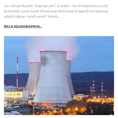
Jon Afrizal Rumah “Kajang Lako”. (credits: Jon Afrizal/amira.co.id)
Bukankah, lurah-lurah di kawasan Benteng hingga Broni dulunya
adalah jajaran candi-candi? Sebab,…
BACA SELENGKAPNYA...