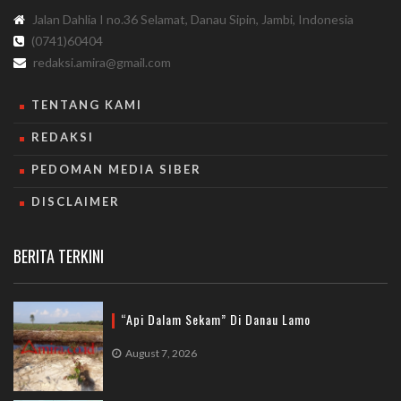
Jalan Dahlia I no.36 Selamat, Danau Sipin, Jambi, Indonesia
(0741)60404
redaksi.amira@gmail.com
TENTANG KAMI
REDAKSI
PEDOMAN MEDIA SIBER
DISCLAIMER
BERITA TERKINI
“Api Dalam Sekam” Di Danau Lamo
August 7, 2026