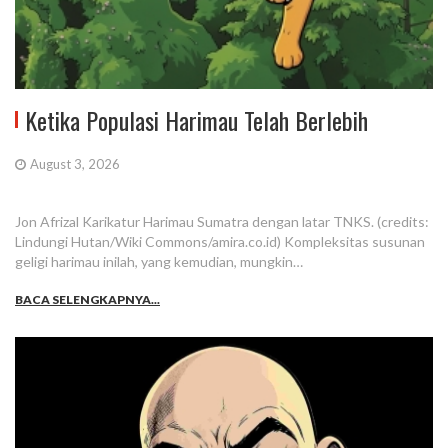
Ketika Populasi Harimau Telah Berlebih
August 3, 2026
Jon Afrizal Karikatur Harimau Sumatra dengan latar TNKS. (credits:
Lindungi Hutan/Wiki Commons/amira.co.id) Kompleksitas susunan
geligi harimau inilah, yang kemudian, mungkin…
BACA SELENGKAPNYA...