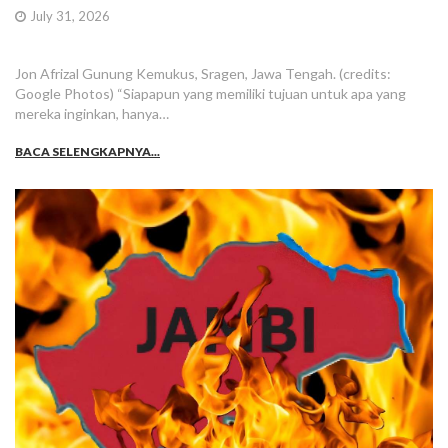
July 31, 2026
Jon Afrizal Gunung Kemukus, Sragen, Jawa Tengah. (credits:
Google Photos) “Siapapun yang memiliki tujuan untuk apa yang
mereka inginkan, hanya…
BACA SELENGKAPNYA...