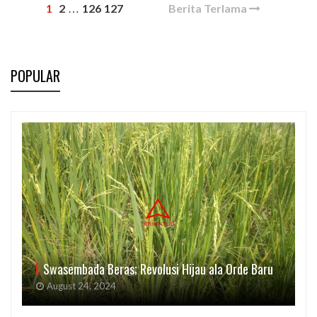
1
2
126
127
Berita Terlama
…
POPULAR
Swasembada Beras; Revolusi Hijau ala Orde Baru
August 24, 2024