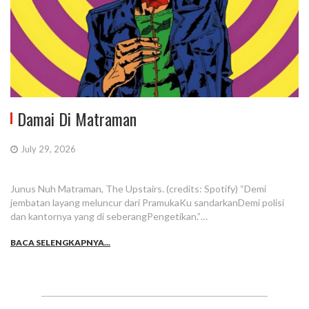
Damai Di Matraman
July 29, 2026
Junus Nuh Matraman, The Upstairs. (credits: Spotify) “Demi
jembatan layang meluncur dari PramukaKu sandarkanDemi polisi
dan kantornya yang di seberangPengetikan.”…
BACA SELENGKAPNYA...