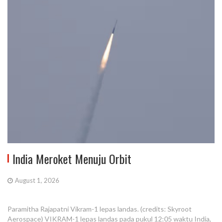
India Meroket Menuju Orbit
August 1, 2026
Paramitha Rajapatni Vikram-1 lepas landas. (credits: Skyroot
Aerospace) VIKRAM-1 lepas landas pada pukul 12:05 waktu India,