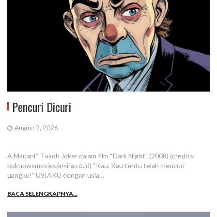
Pencuri Dicuri
August 2, 2026
A Marjani* Tokoh Joker dalam film “Dark Night” (2008) (credits:
boknowsmovies/amira.co.id) “Kau. Kau tentu telah mencuri
uangku!” USIAKU dengan usia…
BACA SELENGKAPNYA...