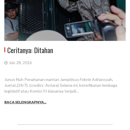
Ceritanya: Ditahan
July 28, 2026
Junus Nuh Penahanan mantan Jampidsus Febrie Adriansyah,
Jum’at,(24/7). (credits: Antara) Selama ini, keterlibatan lembaga
legislatif atau Komisi III biasanya terjadi…
BACA SELENGKAPNYA...