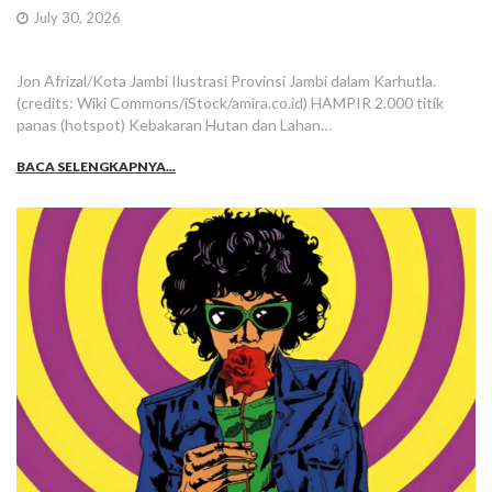
July 30, 2026
Jon Afrizal/Kota Jambi Ilustrasi Provinsi Jambi dalam Karhutla.
(credits: Wiki Commons/iStock/amira.co.id) HAMPIR 2.000 titik
panas (hotspot) Kebakaran Hutan dan Lahan…
BACA SELENGKAPNYA...