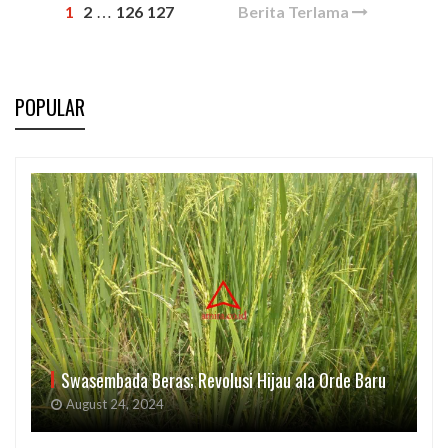
1
2
126
127
Berita Terlama
…
POPULAR
Swasembada Beras; Revolusi Hijau ala Orde Baru
August 24, 2024