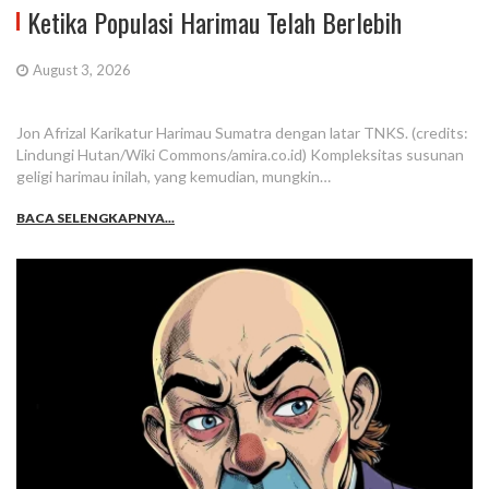
Ketika Populasi Harimau Telah Berlebih
August 3, 2026
Jon Afrizal Karikatur Harimau Sumatra dengan latar TNKS. (credits:
Lindungi Hutan/Wiki Commons/amira.co.id) Kompleksitas susunan
geligi harimau inilah, yang kemudian, mungkin…
BACA SELENGKAPNYA...