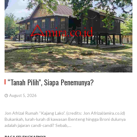
“Tanah Pilih”, Siapa Penemunya?
August 5, 2026
Jon Afrizal Rumah “Kajang Lako”. (credits: Jon Afrizal/amira.co.id)
Bukankah, lurah-lurah di kawasan Benteng hingga Broni dulunya
adalah jajaran candi-candi? Sebab,…
BACA SELENGKAPNYA...