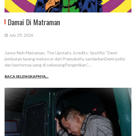
Damai Di Matraman
July 29, 2026
Junus Nuh Matraman, The Upstairs. (credits: Spotify) “Demi
jembatan layang meluncur dari PramukaKu sandarkanDemi polisi
dan kantornya yang di seberangPengetikan.”…
BACA SELENGKAPNYA...