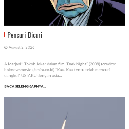
Pencuri Dicuri
August 2, 2026
A Marjani* Tokoh Joker dalam film “Dark Night” (2008) (credits:
boknowsmovies/amira.co.id) “Kau. Kau tentu telah mencuri
uangku!” USIAKU dengan usia…
BACA SELENGKAPNYA...