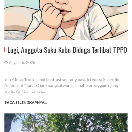
Lagi, Anggota Suku Kubu Diduga Terlibat TPPO
August 6, 2026
Jon Afrizal/Kota Jambi Ilustrasi seorang bayi. (credits: Scientific
American) “Tanah Garo pangkal waris, Tanah Serenggam ujung
waris, Air Itam tanah…
BACA SELENGKAPNYA...