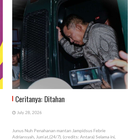
Ceritanya: Ditahan
July 28, 2026
Junus Nuh Penahanan mantan Jampidsus Febrie
Adriansyah, Jum’at,(24/7). (credits: Antara) Selama ini,