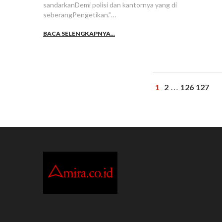
sandarkanDemi polisi dan kantornya yang di
seberangPengetikan.”…
BACA SELENGKAPNYA...
1
2
126
127
…