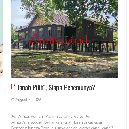
t
“Tanah Pilih”, Siapa Penemunya?
August 5, 2026
Jon Afrizal Rumah “Kajang Lako”. (credits: Jon
Afrizal/amira.co.id) Bukankah, lurah-lurah di kawasan
Benteng hingga Broni dulunya adalah jajaran candi-candi?