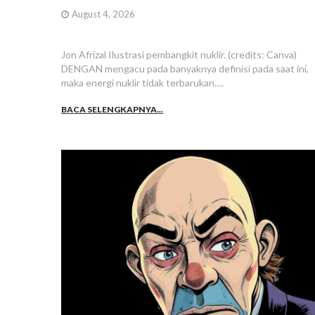
August 4, 2026
Jon Afrizal Ilustrasi pembangkit nuklir. (credits: Canva)
DENGAN mengacu pada banyaknya definisi pada saat ini,
maka energi nuklir tidak terbarukan….
BACA SELENGKAPNYA...