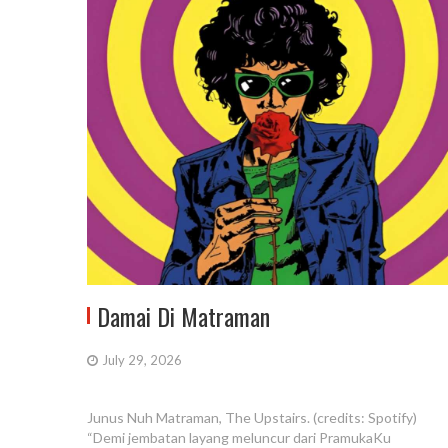
Damai Di Matraman
July 29, 2026
Junus Nuh Matraman, The Upstairs. (credits: Spotify)
“Demi jembatan layang meluncur dari PramukaKu