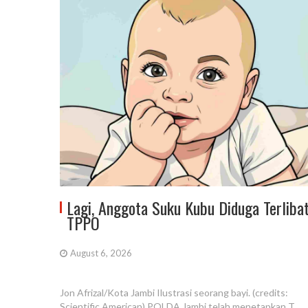
Lagi, Anggota Suku Kubu Diduga Terliba
TPPO
August 6, 2026
Jon Afrizal/Kota Jambi Ilustrasi seorang bayi. (credits:
Scientific American) POLDA Jambi telah menetapkan T,