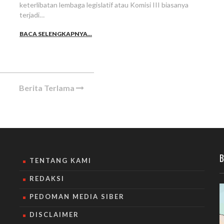
keterlibatan lembaga legislatif atau Komisi III biasanya
terjadi…
BACA SELENGKAPNYA...
Berita Terlama
B
TENTANG KAMI
REDAKSI
PEDOMAN MEDIA SIBER
DISCLAIMER