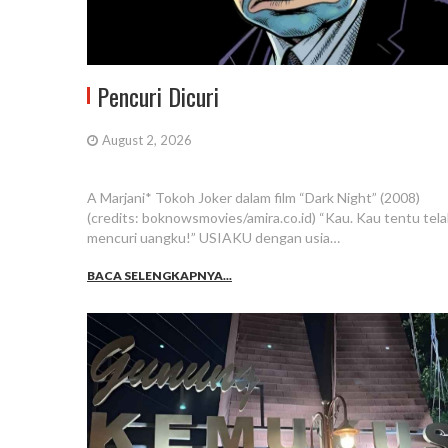
Pencuri Dicuri
August 2, 2026
A Marjani* Tokoh Joker dalam film “Dark Night” (2008)
(credits: boknowsmovies/amira.co.id) “Kau. Kau tentu tel
mencuri uangku!” USIAKU dengan usia…
BACA SELENGKAPNYA...