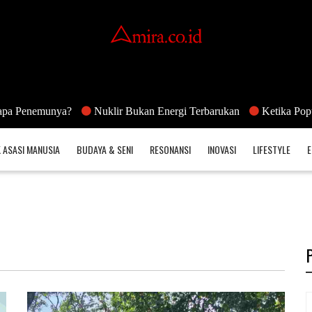
emunya?
Nuklir Bukan Energi Terbarukan
Ketika Populasi Har
 ASASI MANUSIA
BUDAYA & SENI
RESONANSI
INOVASI
LIFESTYLE
E