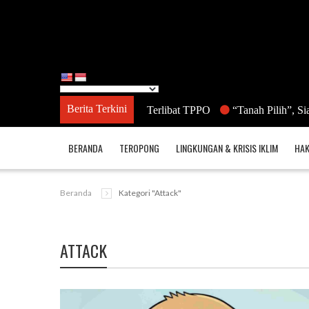
Berita Terkini
ota Suku Kubu Diduga Terlibat TPPO
“Tanah Pilih”, Siapa Pen
BERANDA
TEROPONG
LINGKUNGAN & KRISIS IKLIM
HAK
Beranda
Kategori "attack"
ATTACK