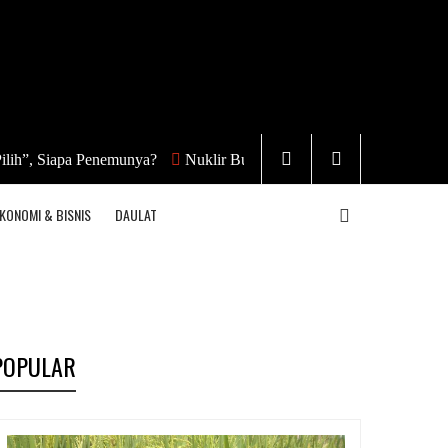
apa Penemunya?
Nuklir Bukan Energi Terbarukan
Ketika Popul
KONOMI & BISNIS
DAULAT
POPULAR