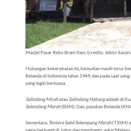
Masjid Pasar Rebo Bram Itam. (credits:
lektur kazan
Hubungan kekerabatan ini, kemudian masih terus berl
Belanda di Indonesia tahun 1949, dan pada saat yan
yang ingin berkuasa.
Salindang
Mirah
atau
Salindang Habang
adalah di Ku
Selendang Merah
(BSM). Dan, pasukan Belanda (KNI
Sementara,
Tentera Sabil Selempang Merah
(TSSM) a
sama berjuang di Johor dan membantu
askar
Melayu 