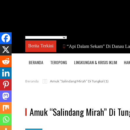
Berita Terkini
“Api Dalam Sekam” Di Danau Lamo
La
BERANDA
TEROPONG
LINGKUNGAN & KRISIS IKLIM
HAK
Beranda
Amuk “Salindang Mirah” Di Tungkal (1)
Amuk “Salindang Mirah” Di Tung