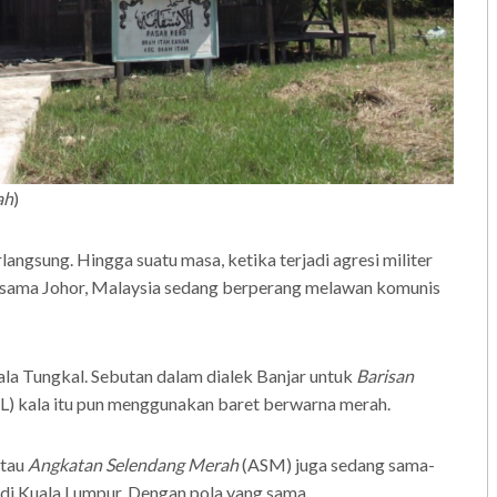
ah
)
angsung. Hingga suatu masa, ketika terjadi agresi militer
g sama Johor, Malaysia sedang berperang melawan komunis
ala Tungkal. Sebutan dalam dialek Banjar untuk
Barisan
L) kala itu pun menggunakan baret berwarna merah.
tau
Angkatan Selendang Merah
(ASM) juga sedang sama-
di Kuala Lumpur. Dengan pola yang sama,