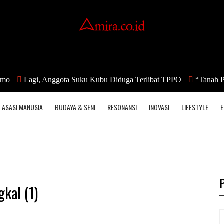
gi, Anggota Suku Kubu Diduga Terlibat TPPO
“Tanah Pilih”, Si
 ASASI MANUSIA
BUDAYA & SENI
RESONANSI
INOVASI
LIFESTYLE
E
kal (1)