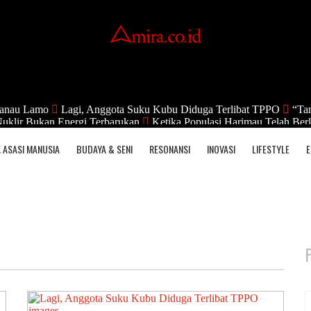
anau Lamo
Lagi, Anggota Suku Kubu Diduga Terlibat TPPO
“Tan
uklir Bukan Energi Terbarukan
Ketika Populasi Harimau Telah Berl
 ASASI MANUSIA
BUDAYA & SENI
RESONANSI
INOVASI
LIFESTYLE
E