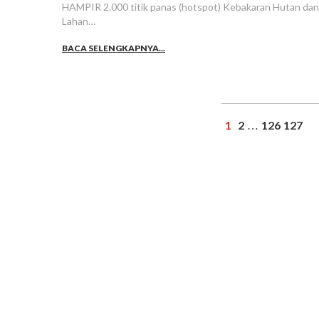
HAMPIR 2.000 titik panas (hotspot) Kebakaran Hutan dan
Lahan…
BACA SELENGKAPNYA...
1
2
126
127
…