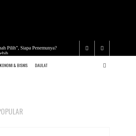
ah Pilih”, Siapa Penemunya?
ebih
KONOMI & BISNIS
DAULAT
POPULAR