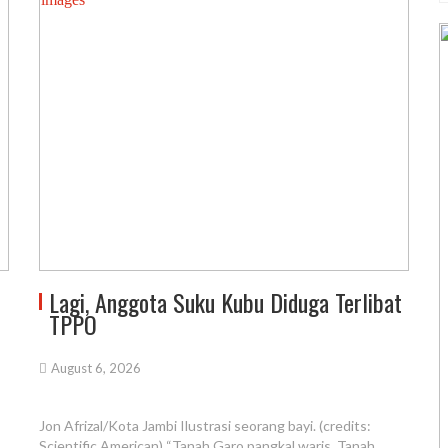
Lagi, Anggota Suku Kubu Diduga Terlibat
TPPO
August 6, 2026
Jon Afrizal/Kota Jambi Ilustrasi seorang bayi. (credits:
Scientific American) “Tanah Garo pangkal waris, Tanah