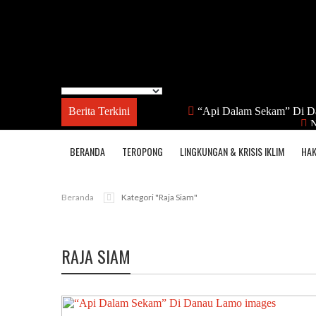
Berita Terkini
“Api Dalam Sekam” Di D
N
BERANDA
TEROPONG
LINGKUNGAN & KRISIS IKLIM
HAK
Beranda
Kategori "raja Siam"
RAJA SIAM