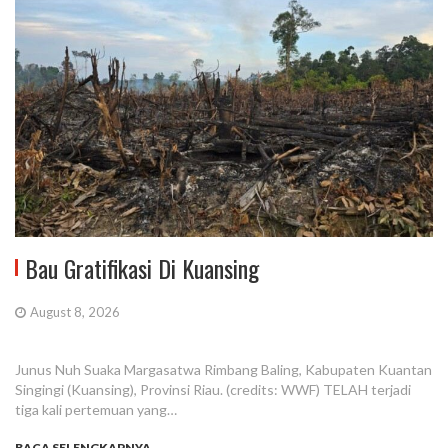
Bau Gratifikasi Di Kuansing
August 8, 2026
Junus Nuh Suaka Margasatwa Rimbang Baling, Kabupaten Kuantan
Singingi (Kuansing), Provinsi Riau. (credits: WWF) TELAH terjadi
tiga kali pertemuan yang…
BACA SELENGKAPNYA...