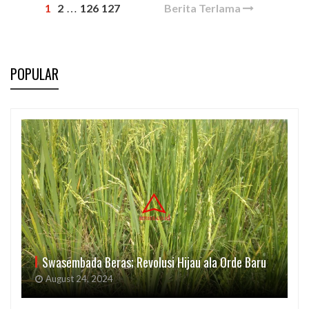
1
2
126
127
Berita Terlama
…
POPULAR
Swasembada Beras; Revolusi Hijau ala Orde Baru
August 24, 2024