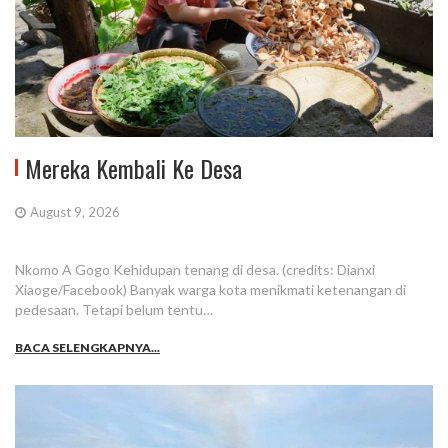
Mereka Kembali Ke Desa
August 9, 2026
Nkomo A Gogo Kehidupan tenang di desa. (credits: Dianxi
Xiaoge/Facebook) Banyak warga kota menikmati ketenangan di
pedesaan. Tetapi belum tentu…
BACA SELENGKAPNYA...