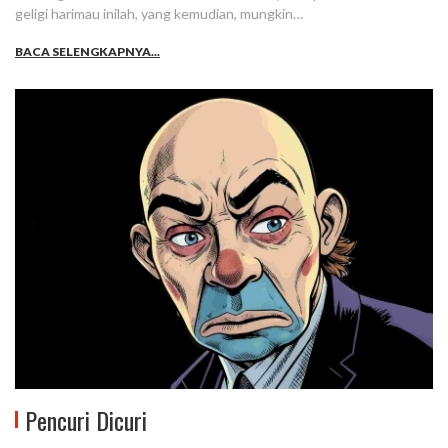
geligi harimau inilah, yang kemudian, mungkin…
BACA SELENGKAPNYA...
Pencuri Dicuri