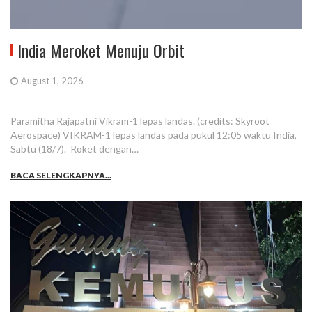
India Meroket Menuju Orbit
August 1, 2026
Paramitha Rajapatni Vikram-1 lepas landas. (credits: Skyroot
Aerospace) VIKRAM-1 lepas landas pada pukul 12:05 waktu India,
Sabtu (18/7). Roket dengan…
BACA SELENGKAPNYA...