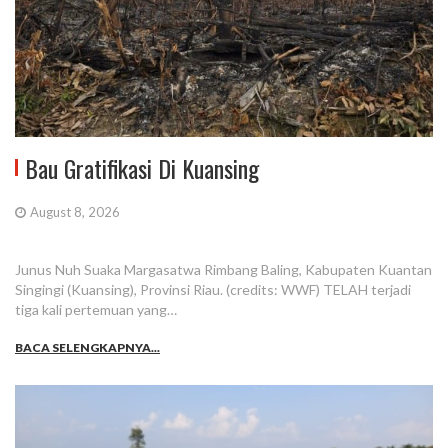
Bau Gratifikasi Di Kuansing
August 8, 2026
Junus Nuh Suaka Margasatwa Rimbang Baling, Kabupaten Kuantan
Singingi (Kuansing), Provinsi Riau. (credits: WWF) TELAH terjadi
tiga kali pertemuan yang…
BACA SELENGKAPNYA...