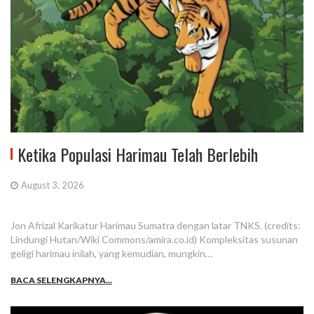
Ketika Populasi Harimau Telah Berlebih
August 3, 2026
Jon Afrizal Karikatur Harimau Sumatra dengan latar TNKS. (credits:
Lindungi Hutan/Wiki Commons/amira.co.id) Kompleksitas susunan
geligi harimau inilah, yang kemudian, mungkin…
BACA SELENGKAPNYA...