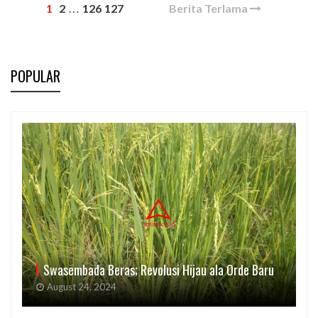
1
2
126
127
Berita Terlama
…
POPULAR
Swasembada Beras; Revolusi Hijau ala Orde Baru
August 24, 2024