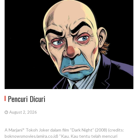
Pencuri Dicuri
August 2, 2026
A Marjani* Tokoh Joker dalam film “Dark Night” (2008) (credits:
boknowsmovies/amira.co.id) “Kau. Kau tentu telah mencuri